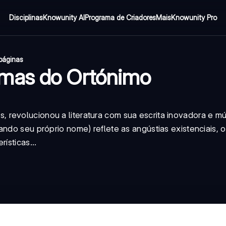
Disciplinas
Knowunity AI
Programa de Criadores
Mais
Knowunity Pro
páginas
emas do Ortónimo
revolucionou a literatura com sua escrita inovadora e múl
ando seu próprio nome) reflete as angústias existenciais, 
ísticas...