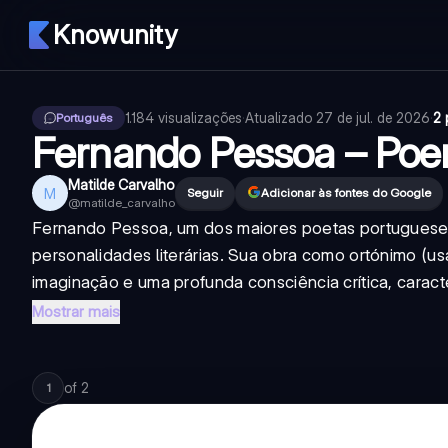
Knowunity
1.184
visualizações
·
Atualizado
27 de jul. de 2026
·
2 
Português
Fernando Pessoa – Po
Matilde Carvalho
M
Seguir
Adicionar às fontes do Google
@
matilde_carvalho
Fernando Pessoa, um dos maiores poetas portugueses, 
personalidades literárias. Sua obra como ortónimo (us
imaginação e uma profunda consciência crítica, caracter
Mostrar mais
of
2
1