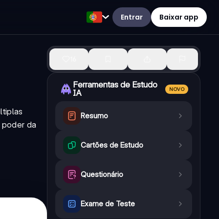
Entrar
Baixar app
16
Ferramentas de Estudo
NOVO
IA
tiplas
Resumo
o poder da
Cartões de Estudo
Questionário
Exame de Teste