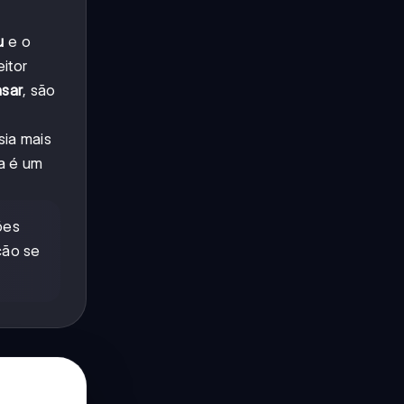
u
e o
itor
nsar
, são
ia mais
a é um
ões
ção se