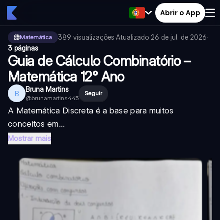
Abrir o App
389
visualizações
·
Atualizado
26 de jul. de 2026
·
Matemática
3 páginas
Guia de Cálculo Combinatório –
Matemática 12° Ano
Bruna Martins
B
Seguir
@
brunamartins445
A Matemática Discreta é a base para muitos
conceitos em...
Mostrar mais