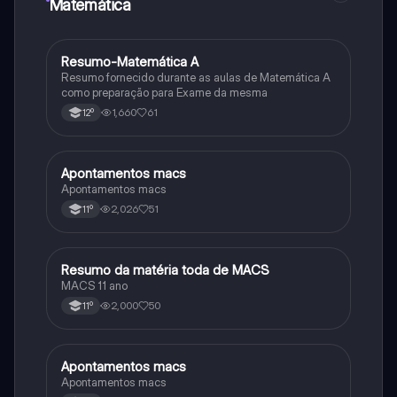
Matemática
Resumo-Matemática A
Matemática
Resumo fornecido durante as aulas de Matemática A
como preparação para Exame da mesma
1,660
61
12º
Apontamentos macs
Matemática
Apontamentos macs
2,026
51
11º
Resumo da matéria toda de MACS
Matemática
MACS 11 ano
2,000
50
11º
Apontamentos macs
Matemática
Apontamentos macs