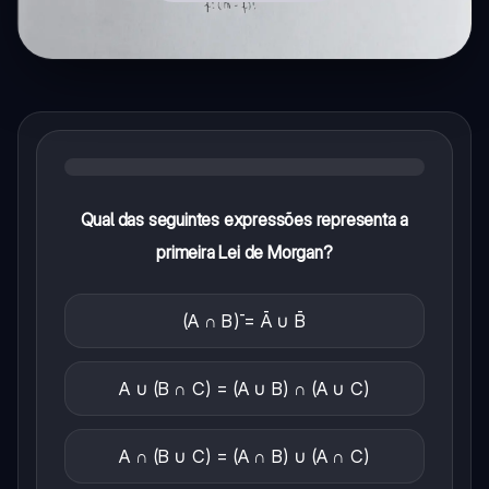
Qual das seguintes expressões representa a
primeira Lei de Morgan?
(A ∩ B)̄ = Ā ∪ B̄
A ∪ (B ∩ C) = (A ∪ B) ∩ (A ∪ C)
A ∩ (B ∪ C) = (A ∩ B) ∪ (A ∩ C)