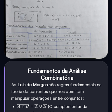
Fundamentos da Análise
Combinatória
As
Leis de Morgan
são regras fundamentais na
teoria de conjuntos que nos permitem
manipular operações entre conjuntos:
\overline{A\cap
∩
=
∪
(O complementar da
A
B
A
B
B}=\overline{A}\cup\overline{B}