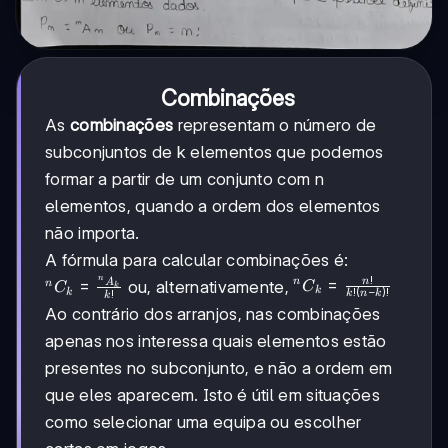
Combinações
As
combinações
representam o número de
subconjuntos de k elementos que podemos
formar a partir de um conjunto com n
elementos, quando a ordem dos elementos
não importa.
A fórmula para calcular combinações é:
!
n
^n C_k
=
n
n
A
^n C_k
=
ou, alternativamente,
n
C
C
k
k
!
(
−
)!
k
!
k
n
k
k
=
=
Ao contrário dos arranjos, nas combinações
\frac{n!}
\frac{^n
apenas nos interessa quais elementos estão
{k!(n-
A_k}
k)!}
{k!}
presentes no subconjunto, e não a ordem em
que eles aparecem. Isto é útil em situações
como selecionar uma equipa ou escolher