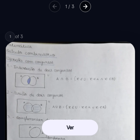
1
/
3
of
3
1
Ver