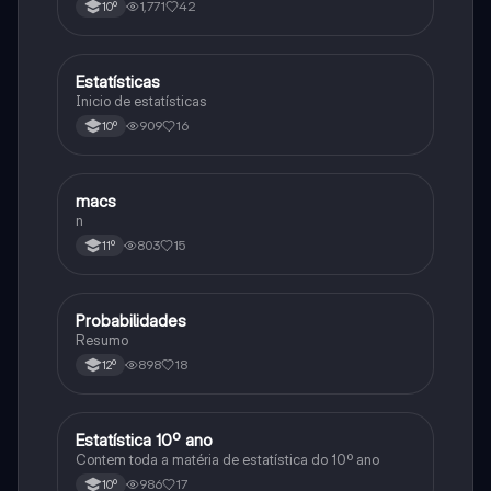
1,771
42
10º
Estatísticas
Matemática
Inicio de estatísticas
909
16
10º
macs
Matemática
n
803
15
11º
Probabilidades
Matemática
Resumo
898
18
12º
Estatística 10º ano
Matemática
Contem toda a matéria de estatística do 10º ano
986
17
10º