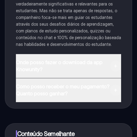
verdadeiramente significativas e relevantes para os
estudantes. Mas não se trata apenas de respostas, o
companheiro foca-se mais em guiar os estudantes
através dos seus desafios diários de aprendizagem,
com planos de estudo personalizados, quizzes ou
conteúdos no chat e 100% de personalização baseada
nas habilidades e desenvolvimentos do estudante.
Onde posso fazer o download da app
Knowunity?
Pode descarregar a aplicação na Google Play Store e
Como posso receber o meu pagamento?
na Apple App Store.
Quanto posso ganhar?
Sim, tem acesso gratuito ao conteúdo da aplicação e
ao nosso companheiro de IA. Para desbloquear
determinadas funcionalidades da aplicação, pode
adquirir o Knowunity Pro.
Conteúdo Semelhante