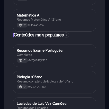
Matemática A
Matemática
Resumos Matemática A 12°ano
1,144
24
12º
Conteúdos mais populares
9
Resumos Exame Português
Português
Completos
17,089
328
10º
Biologia 10°ano
Biologia
Resumo completo de biologia de 10°ano
7,349
150
10º
Lusíadas de Luís Vaz Camões
Português
Resumo dos Lusíadas