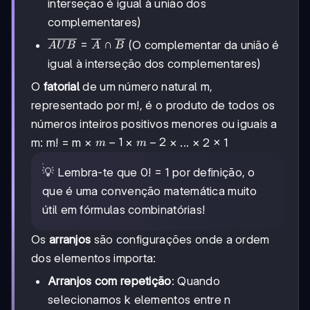
interseção é igual à união dos
complementares)
\overline{AUB}=\overline{A}\cap\overline{B}
=
∩
(O complementar da união é
A
U
B
A
B
igual à interseção dos complementares)
O
fatorial
de um número natural m,
representado por m!, é o produto de todos os
números inteiros positivos menores ou iguais a
m-
−
1
m
−
2
m: m! = m ×
×
× ... × 2 × 1
m
m
1
-2
💡 Lembra-te que 0! = 1 por definição, o
que é uma convenção matemática muito
útil em fórmulas combinatórias!
Os
arranjos
são configurações onde a ordem
dos elementos importa:
Arranjos com repetição
: Quando
selecionamos k elementos entre n