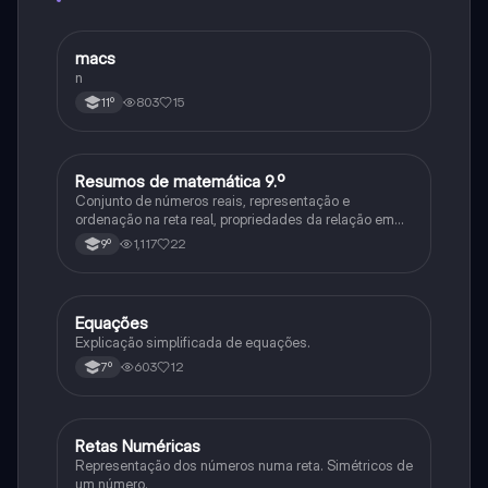
macs
Matemática
n
803
15
11º
Resumos de matemática 9.º
Matemática
Conjunto de números reais, representação e
ordenação na reta real, propriedades da relação em
ordem R, expressões com números reais exatos,
1,117
22
9º
valores aproximados, intervalos de números reais
(representação na reta real), intervalos ilimitados
Equações
Matemática
Explicação simplificada de equações.
603
12
7º
Retas Numéricas
Matemática
Representação dos números numa reta. Simétricos de
um número.