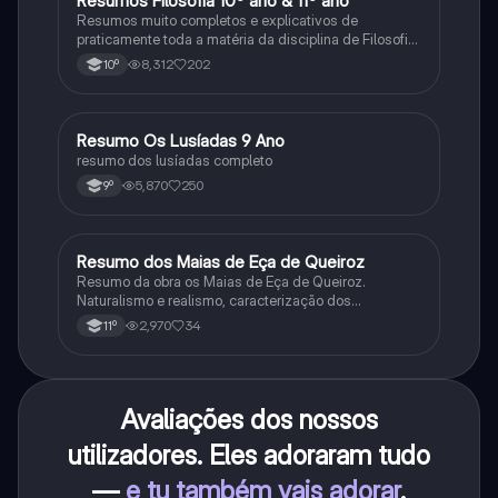
Resumos Filosofia 10º ano & 11º ano
Filosofia
Resumos muito completos e explicativos de
praticamente toda a matéria da disciplina de Filosofia
no ensino secundário em Portugal @mariiarafael
8,312
202
10º
Resumo Os Lusíadas 9 Ano
Português
resumo dos lusíadas completo
5,870
250
9º
Resumo dos Maias de Eça de Queiroz
Português
Resumo da obra os Maias de Eça de Queiroz.
Naturalismo e realismo, caracterização dos
personagens e contexto histórico.
2,970
34
11º
Avaliações dos nossos
utilizadores. Eles adoraram tudo
—
e tu também vais adorar
.