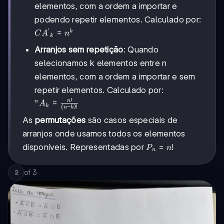
elementos, com a ordem a importar e
podendo repetir elementos. Calculado por:
′
{CA^{\prime}}_{k}=n^k
=
k
C
A
n
k
Arranjos sem repetição
: Quando
selecionamos k elementos entre n
elementos, com a ordem a importar e sem
repetir elementos. Calculado por:
!
^{n}A_k=\frac{n!}
=
n
n
A
k
(
−
)!
n
k
{(n-k)!}
As
permutações
são casos especiais de
arranjos onde usamos todos os elementos
P_{n}=n!
=
!
disponíveis. Representadas por
P
n
n
of
3
2