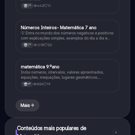
443
11
7º
Números Inteiros- Matemática 7 ano
Matemática
💡 Entra no mundo dos números negativos e positivos
com explicações simples, exemplos do dia a dia e
exercícios práticos! Neste slide vais aprender a: ✅
1,118
20
7º
Identificar e comparar números inteiros ✅ Usar a reta
numérica com confiança ✅ Resolver problemas com
matemática 9.ºano
Matemática
Inclui números, intervalos, valores aproximados,
equações, inequações, lugares geométricos,
trigonometria e muito mais!
836
19
9º
Mais
Conteúdos mais populares de
9