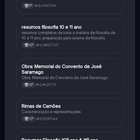
3,476
69
9º
resumos filosofia 10 e 11 ano
Filosofia
resumos completos de toda a matéria de filosofia de
10 e 11 ano. preparação para exame de filosofia
6,380
127
10º
Obra: Memorial do Convento de José
Português
Saramago
Obra: Memorial do Convento de José Saramago
2,942
71
12º
Rimas de Camões
Português
Caracterização e representações
2,529
46
10º