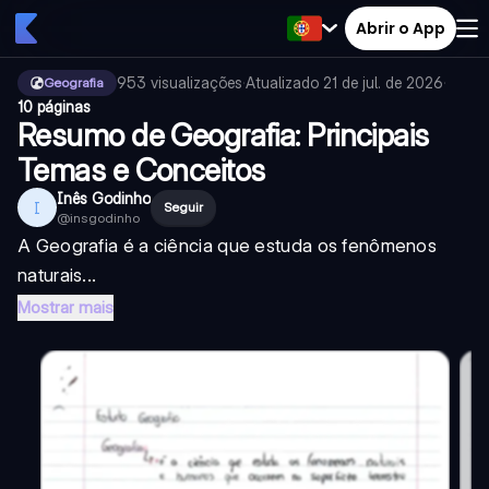
Abrir o App
953
visualizações
·
Atualizado
21 de jul. de 2026
·
Geografia
10 páginas
Resumo de Geografia: Principais
Temas e Conceitos
Inês Godinho
I
Seguir
@
insgodinho
A Geografia é a ciência que estuda os fenômenos
naturais...
Mostrar mais