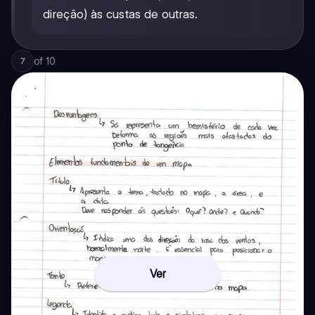
direção) às custas de outras.
of
10
7
Ver