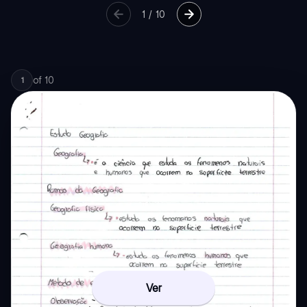
1
/
10
of
10
1
Ver