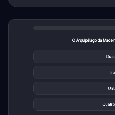
O Arquipélago da Madeira
Duas
Trê
Uma
Quatro