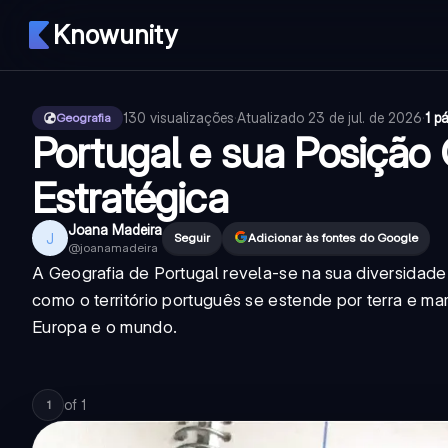
Knowunity
130
visualizações
·
Atualizado
23 de jul. de 2026
·
1 p
Geografia
Portugal e sua Posição
Estratégica
Joana Madeira
J
Seguir
Adicionar às fontes do Google
@
joanamadeira
A Geografia de Portugal revela-se na sua diversidade 
como o território português se estende por terra e ma
Europa e o mundo.
of
1
1