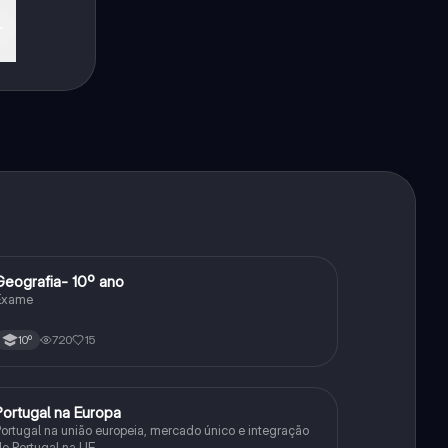
Geografia- 10º ano
Geografia
Exame
720
15
10º
Portugal na Europa
Geografia
ortugal na união europeia, mercado único e integração
e Portugal na UE