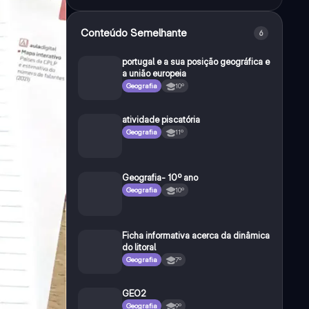
Conteúdo Semelhante
6
portugal e a sua posição geográfica e
a união europeia
Geografia
10º
atividade piscatória
Geografia
11º
Geografia- 10º ano
Geografia
10º
Ficha informativa acerca da dinâmica
do litoral
Geografia
7º
GEO2
Geografia
9º