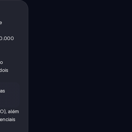
de
00.000
do
dois
nas
(O), além
enciais