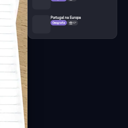
Portugal na Europa
Geografia
10º