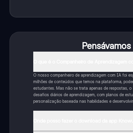
Pensávamos q
O que é o Companheiro de Aprendizagem c
O nosso companheiro de aprendizagem com IA foi es
milhões de conteúdos que temos na plataforma, podemo
estudantes. Mas não se trata apenas de respostas, o
desafios diários de aprendizagem, com planos de est
personalização baseada nas habilidades e desenvolv
Onde posso fazer o download da app Knowu