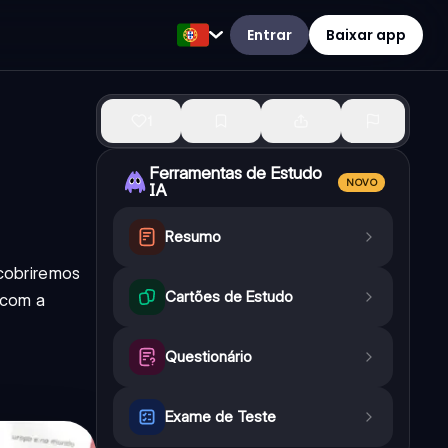
Entrar
Baixar app
1
Ferramentas de Estudo
NOVO
IA
Resumo
scobriremos
Cartões de Estudo
 com a
Questionário
Exame de Teste