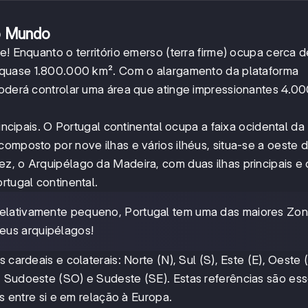
no Mundo
e! Enquanto o território emerso (terra firme) ocupa cerca 
r quase 1.800.000 km². Com o alargamento da plataforma
 poderá controlar uma área que atinge impressionantes 4.0
rincipais. O Portugal continental ocupa a faixa ocidental da
composto por nove ilhas e vários ilhéus, situa-se a oeste 
z, o Arquipélago da Madeira, com duas ilhas principais e 
rtugal continental.
re relativamente pequeno, Portugal tem uma das maiores Zo
eus arquipélagos!
 cardeais e colaterais: Norte (N), Sul (S), Este (E), Oeste 
, Sudoeste (SO) e Sudeste (SE). Estas referências são ess
es entre si e em relação à Europa.