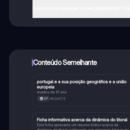
Pode descarregar a aplicação na Google Play Store e 
Como posso receber o meu pagamento? Qua
Sim, tem acesso gratuito ao conteúdo da aplicação 
funcionalidades da aplicação, pode adquirir o Knowun
Conteúdo Semelhante
portugal e a sua posição geográfica e a união
Geografia
europeia
matéria de 10 ano
263
3
10º
Ficha informativa acerca da dinâmica do litoral
Geografia
Está ficha apresenta um resumo lúdico acerca da
dinâmica do litoral explicando-nos principais fatores qu