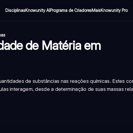
Disciplinas
Knowunity AI
Programa de Criadores
Mais
Knowunity Pro
nas
dade de Matéria em
quantidades de substâncias nas reações químicas. Estes co
as interagem, desde a determinação de suas massas rela