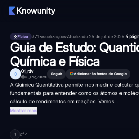
Knowunity
371
visualizações
·
Atualizado
26 de jul. de 2026
·
4 pági
Física
Guia de Estudo: Quanti
Química e Física
01_rdv
0
Seguir
Adicionar às fontes do Google
@
01_rdv_7u0x0
A Química Quantitativa permite-nos medir e calcular 
fundamentais para entender como os átomos e molécul
cálculo de rendimentos em reações. Vamos...
Mostrar mais
of
4
1