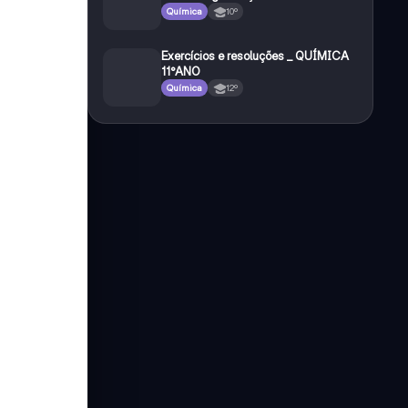
Química
10º
Exercícios e resoluções _ QUÍMICA
11°ANO
Química
12º