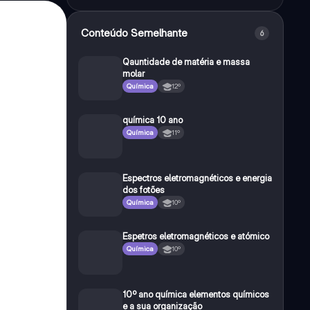
Conteúdo Semelhante
6
Qauntidade de matéria e massa
molar
Química
12º
química 10 ano
Química
11º
Espectros eletromagnéticos e energia
dos fotões
Química
10º
Espetros eletromagnéticos e atómico
Química
10º
10º ano química elementos químicos
e a sua organização