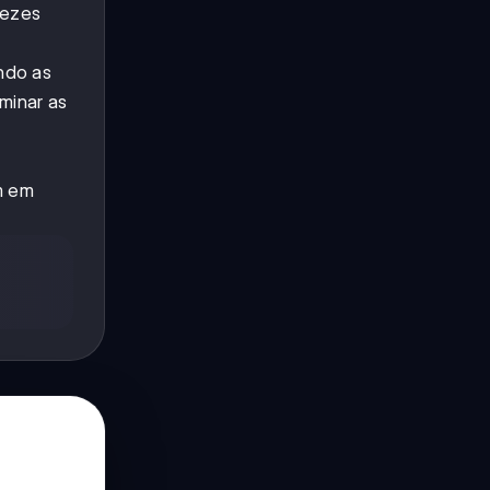
vezes
ndo as
minar as
m em