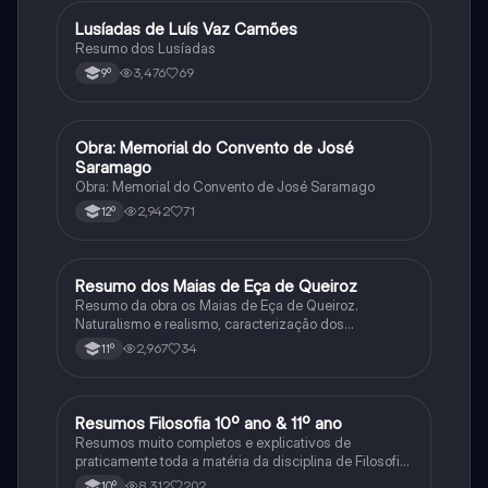
Lusíadas de Luís Vaz Camões
Português
Resumo dos Lusíadas
3,476
69
9º
Obra: Memorial do Convento de José
Português
Saramago
Obra: Memorial do Convento de José Saramago
2,942
71
12º
Resumo dos Maias de Eça de Queiroz
Português
Resumo da obra os Maias de Eça de Queiroz.
Naturalismo e realismo, caracterização dos
personagens e contexto histórico.
2,967
34
11º
Resumos Filosofia 10º ano & 11º ano
Filosofia
Resumos muito completos e explicativos de
praticamente toda a matéria da disciplina de Filosofia
no ensino secundário em Portugal @mariiarafael
8,312
202
10º