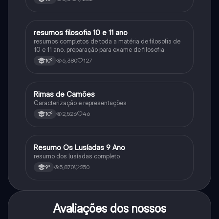
resumos filosofia 10 e 11 ano
Filosofia
resumos completos de toda a matéria de filosofia de
10 e 11 ano. preparação para exame de filosofia
6,380
127
10º
Rimas de Camões
Português
Caracterização e representações
2,526
46
10º
Resumo Os Lusíadas 9 Ano
Português
resumo dos lusíadas completo
5,870
250
9º
Avaliações dos nossos