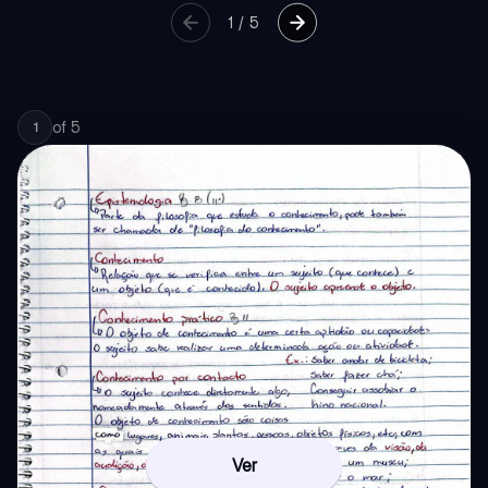
1
/
5
of
5
1
Ver