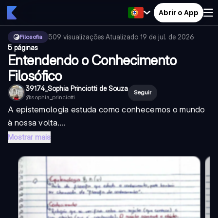
Abrir o App
509
visualizações
·
Atualizado
19 de jul. de 2026
·
Filosofia
5 páginas
Entendendo o Conhecimento
Filosófico
39174_Sophia Princiotti de Souza
Seguir
@
sophia_princiotti
A epistemologia estuda como conhecemos o mundo
à nossa volta....
Mostrar mais