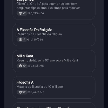
Filosofia 10° e 11.º para exame nacional com
perguntas tipo exame + exames para resolver
3,213
84
10º
A Filosofia Da Religião
Filosofia
Resumos da Filosofia da religião
1,739
34
11º
Mill e Kant
Filosofia
Resumo de filosofia 10°ano sobre Mill e Kant
2,586
55
10º
Filosofia A
Filosofia
Matéria de filosofia de 10 e 11 ano
3,645
77
10º