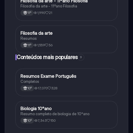
Filosofia da arte - 11ºano Filosofia
Filosofia
Filosofia da arte - 11ºano Filosofia
1,990
21
11º
Filosofia da arte
Filosofia
Resumos
1,559
36
11º
Conteúdos mais populares
9
Resumos Exame Português
Português
Completos
17,070
328
10º
Biologia 10°ano
Biologia
Resumo completo de biologia de 10°ano
7,343
150
10º