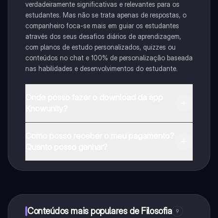
verdadeiramente significativas e relevantes para os
estudantes. Mas não se trata apenas de respostas, o
companheiro foca-se mais em guiar os estudantes
através dos seus desafios diários de aprendizagem,
com planos de estudo personalizados, quizzes ou
conteúdos no chat e 100% de personalização baseada
nas habilidades e desenvolvimentos do estudante.
Onde posso fazer o download da app
Knowunity?
Pode descarregar a aplicação na Google Play Store e
Como posso receber o meu pagamento?
na Apple App Store.
Quanto posso ganhar?
Sim, tem acesso gratuito ao conteúdo da aplicação e
ao nosso companheiro de IA. Para desbloquear
determinadas funcionalidades da aplicação, pode
adquirir o Knowunity Pro.
Conteúdos mais populares de Filosofia
9