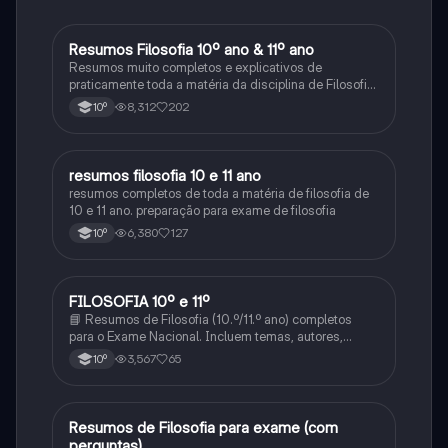
Resumos Filosofia 10º ano & 11º ano
Filosofia
Resumos muito completos e explicativos de
praticamente toda a matéria da disciplina de Filosofia
no ensino secundário em Portugal @mariiarafael
8,312
202
10º
resumos filosofia 10 e 11 ano
Filosofia
resumos completos de toda a matéria de filosofia de
10 e 11 ano. preparação para exame de filosofia
6,380
127
10º
FILOSOFIA 10º e 11º
Filosofia
📘 Resumos de Filosofia (10.º/11.º ano) completos
para o Exame Nacional. Incluem temas, autores,
definições e comparações. Simples, organizados e
3,567
65
10º
prontos a usar! 📩 Envia mensagem e estuda com
confiança!
Resumos de Filosofia para exame (com
Filosofia
perguntas)