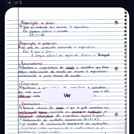
of
5
4
Ver