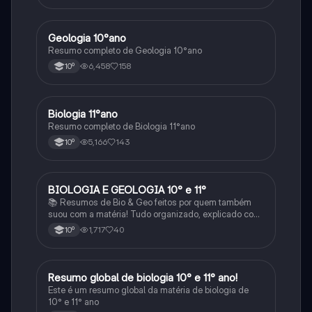
Geologia 10°ano
Biologia
Resumo completo de Geologia 10°ano
6,458
158
10º
Biologia 11°ano
Biologia
Resumo completo de Biologia 11°ano
5,166
143
10º
BIOLOGIA E GEOLOGIA 10° e 11°
Biologia
📚 Resumos de Bio & Geo feitos por quem também
suou com a matéria! Tudo organizado, explicado com
clareza e cheio de esquemas que ajudam mesmo a
1,717
40
10º
perceber. Para estudar sem stress e com mais
sucesso! 🌱🌍✨
Resumo global de biologia 10° e 11° ano!
Biologia
Este é um resumo global da matéria de biologia de
10° e 11° ano