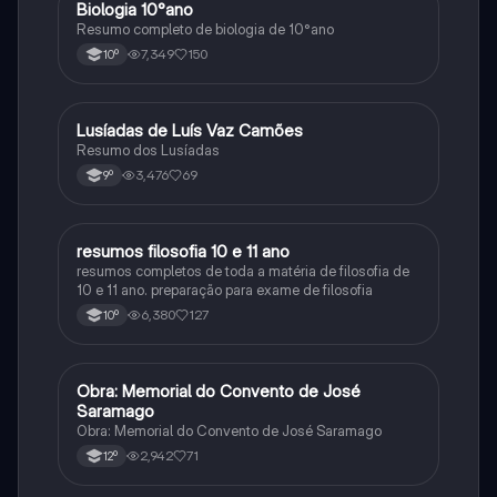
Biologia 10°ano
Biologia
Resumo completo de biologia de 10°ano
7,349
150
10º
Lusíadas de Luís Vaz Camões
Português
Resumo dos Lusíadas
3,476
69
9º
resumos filosofia 10 e 11 ano
Filosofia
resumos completos de toda a matéria de filosofia de
10 e 11 ano. preparação para exame de filosofia
6,380
127
10º
Obra: Memorial do Convento de José
Português
Saramago
Obra: Memorial do Convento de José Saramago
2,942
71
12º