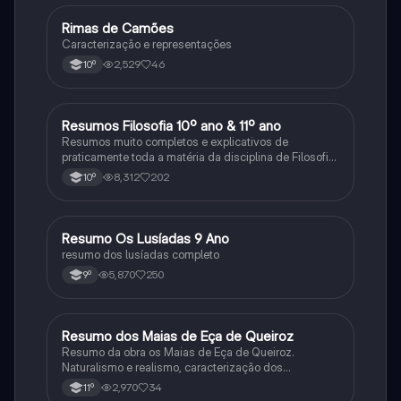
Rimas de Camões
Português
Caracterização e representações
2,529
46
10º
Resumos Filosofia 10º ano & 11º ano
Filosofia
Resumos muito completos e explicativos de
praticamente toda a matéria da disciplina de Filosofia
no ensino secundário em Portugal @mariiarafael
8,312
202
10º
Resumo Os Lusíadas 9 Ano
Português
resumo dos lusíadas completo
5,870
250
9º
Resumo dos Maias de Eça de Queiroz
Português
Resumo da obra os Maias de Eça de Queiroz.
Naturalismo e realismo, caracterização dos
personagens e contexto histórico.
2,970
34
11º