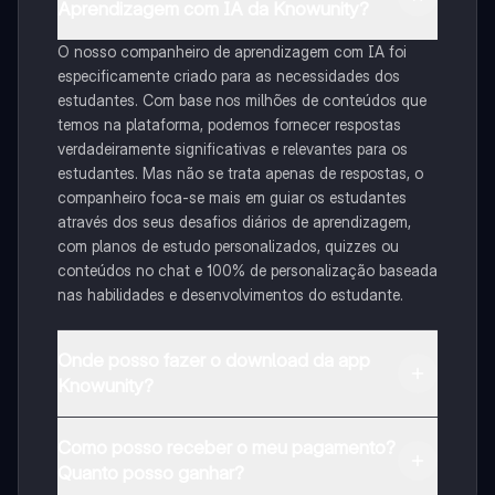
Aprendizagem com IA da Knowunity?
O nosso companheiro de aprendizagem com IA foi
especificamente criado para as necessidades dos
estudantes. Com base nos milhões de conteúdos que
temos na plataforma, podemos fornecer respostas
verdadeiramente significativas e relevantes para os
estudantes. Mas não se trata apenas de respostas, o
companheiro foca-se mais em guiar os estudantes
através dos seus desafios diários de aprendizagem,
com planos de estudo personalizados, quizzes ou
conteúdos no chat e 100% de personalização baseada
nas habilidades e desenvolvimentos do estudante.
Onde posso fazer o download da app
Knowunity?
Pode descarregar a aplicação na Google Play Store e
Como posso receber o meu pagamento?
na Apple App Store.
Quanto posso ganhar?