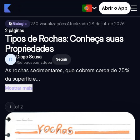
Abrir o App
230
visualizações
·
Atualizado
28 de jul. de 2026
·
Biologia
2 páginas
Tipos de Rochas: Conheça suas
Propriedades
Diogo Sousa
D
Seguir
@
diogosous_zdgpq
As rochas sedimentares, que cobrem cerca de 75%
da superfície...
Mostrar mais
of
2
1