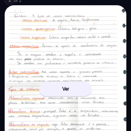
of
2
2
Ver