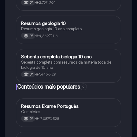
2,757
64
10º
Resumos geologia 10
Biologia
Resumo geologia 10 ano completo
4,662
116
10º
Sebenta completa biologia 10 ano
Biologia
Sebenta completa com resumos da matéria toda de
biologia de 10 ano
1,445
29
10º
Conteúdos mais populares
9
Resumos Exame Português
Português
Completos
17,087
328
10º