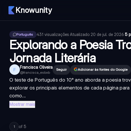
Knowunity
431
visualizações
·
Atualizado
20 de jul. de 2026
·
5 p
Português
Explorando a Poesia T
Jornada Literária
Francisca Oliveira
F
Seguir
Adicionar às fontes do Google
@
francisca_esbxb
O teste de Português do 10° ano aborda a poesia tro
explorar os principais elementos de cada página para 
como...
Mostrar mais
of
5
1