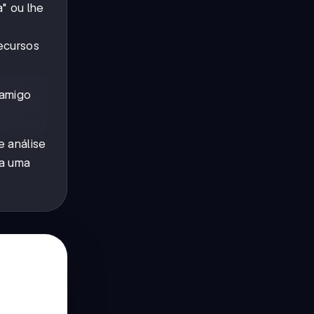
" ou lhe
recursos
 amigo
e análise
 a uma