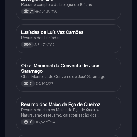
Resumo completo de biologia de 10°ano
7,343
150
10º
Lusíadas de Luís Vaz Camões
Português
Resumo dos Lusíadas
3,476
69
9º
Obra: Memorial do Convento de José
Português
Saramago
Obra: Memorial do Convento de José Saramago
2,942
71
12º
Resumo dos Maias de Eça de Queiroz
Português
Resumo da obra os Maias de Eça de Queiroz.
Naturalismo e realismo, caracterização dos
personagens e contexto histórico.
2,967
34
11º