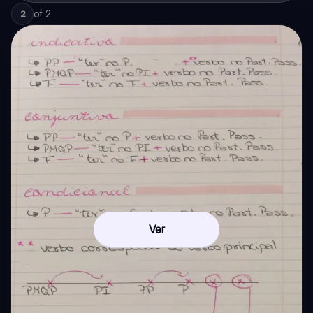
of
2
2
Ver