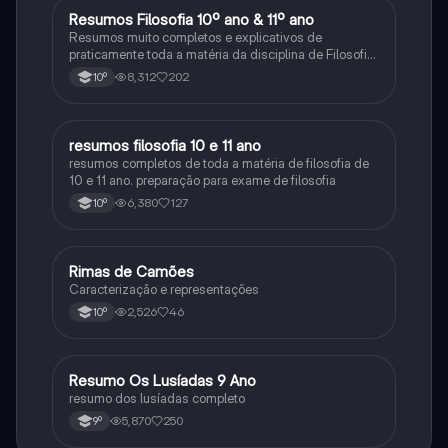
Resumos Filosofia 10º ano & 11º ano
Filosofia
Resumos muito completos e explicativos de
praticamente toda a matéria da disciplina de Filosofia
no ensino secundário em Portugal @mariiarafael
8,312
202
10º
resumos filosofia 10 e 11 ano
Filosofia
resumos completos de toda a matéria de filosofia de
10 e 11 ano. preparação para exame de filosofia
6,380
127
10º
Rimas de Camões
Português
Caracterização e representações
2,526
46
10º
Resumo Os Lusíadas 9 Ano
Português
resumo dos lusíadas completo
5,870
250
9º