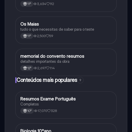
3,634
92
11º
Os Maias
Português
tudo o que necessitas de saber para o teste
2,500
59
11º
memorial do convento resumos
Português
detalhes importantes da obra
2,697
114
12º
Conteúdos mais populares
9
Resumos Exame Português
Português
Completos
17,070
328
10º
Biologia 10°ano
Biologia