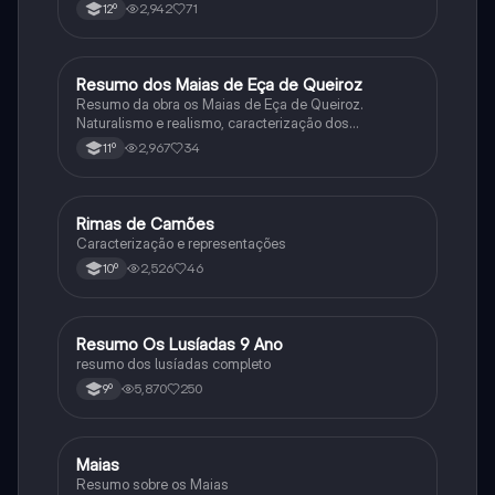
2,942
71
12º
Resumo dos Maias de Eça de Queiroz
Português
Resumo da obra os Maias de Eça de Queiroz.
Naturalismo e realismo, caracterização dos
personagens e contexto histórico.
2,967
34
11º
Rimas de Camões
Português
Caracterização e representações
2,526
46
10º
Resumo Os Lusíadas 9 Ano
Português
resumo dos lusíadas completo
5,870
250
9º
Maias
Português
Resumo sobre os Maias