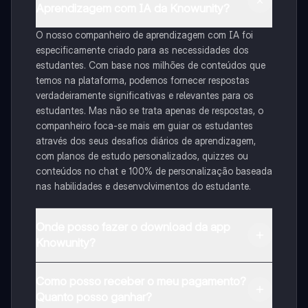
Aprendizagem com IA da Knowunity?
O nosso companheiro de aprendizagem com IA foi
especificamente criado para as necessidades dos
estudantes. Com base nos milhões de conteúdos que
temos na plataforma, podemos fornecer respostas
verdadeiramente significativas e relevantes para os
estudantes. Mas não se trata apenas de respostas, o
companheiro foca-se mais em guiar os estudantes
através dos seus desafios diários de aprendizagem,
com planos de estudo personalizados, quizzes ou
conteúdos no chat e 100% de personalização baseada
nas habilidades e desenvolvimentos do estudante.
Onde posso fazer o download da app
Knowunity?
Pode descarregar a aplicação na Google Play Store e
Como posso receber o meu pagamento?
na Apple App Store.
Quanto posso ganhar?