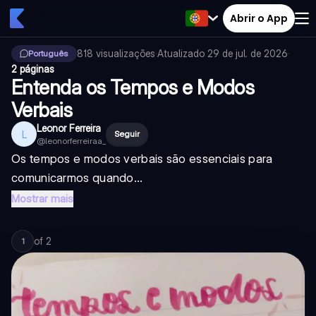
Abrir o App
818
visualizações
·
Atualizado
29 de jul. de 2026
·
Português
2 páginas
Entenda os Tempos e Modos
Verbais
Leonor Ferreira
L
Seguir
@
leonorferreiraa_
Os tempos e modos verbais são essenciais para
comunicarmos quando...
Mostrar mais
of
2
1