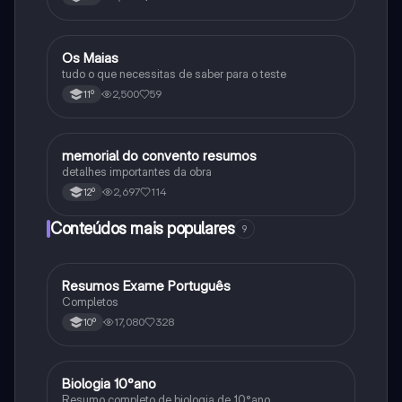
Os Maias
Português
tudo o que necessitas de saber para o teste
2,500
59
11º
memorial do convento resumos
Português
detalhes importantes da obra
2,697
114
12º
Conteúdos mais populares
9
Resumos Exame Português
Português
Completos
17,080
328
10º
Biologia 10°ano
Biologia
Resumo completo de biologia de 10°ano