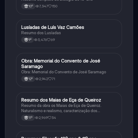
7,347
150
10º
Lusíadas de Luís Vaz Camões
Português
Resumo dos Lusíadas
3,476
69
9º
Obra: Memorial do Convento de José
Português
Saramago
Obra: Memorial do Convento de José Saramago
2,942
71
12º
Resumo dos Maias de Eça de Queiroz
Português
Resumo da obra os Maias de Eça de Queiroz.
Naturalismo e realismo, caracterização dos
personagens e contexto histórico.
2,969
34
11º