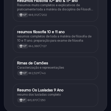
Resumos Filosofia 10º ano & 11º ano
Filosofia
Resumos muito completos e explicativos de
praticamente toda a matéria da disciplina de Filosofia
no ensino secundário em Portugal @mariiarafael
8,312
202
10º
resumos filosofia 10 e 11 ano
Filosofia
resumos completos de toda a matéria de filosofia de
10 e 11 ano. preparação para exame de filosofia
6,380
127
10º
Rimas de Camões
Português
Caracterização e representações
2,529
46
10º
Resumo Os Lusíadas 9 Ano
Português
resumo dos lusíadas completo
5,870
250
9º