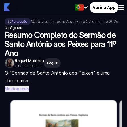
Abrir o App
1.525
visualizações
·
Atualizado
27 de jul. de 2026
·
Português
5 páginas
Resumo Completo do Sermão de
Santo António aos Peixes para 11º
Ano
Raquel Monteiro
Seguir
@
raqueldossales
O "Sermão de Santo António aos Peixes" é uma
obra-prima...
Mostrar mais