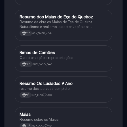
Resumo dos Maias de Eça de Queiroz
Português
Resumo da obra os Maias de Eça de Queiroz.
Naturalismo e realismo, caracterização dos
personagens e contexto histórico.
2,969
34
11º
Rimas de Camões
Português
Caracterização e representações
2,529
46
10º
Resumo Os Lusíadas 9 Ano
Português
resumo dos lusíadas completo
5,870
250
9º
Maias
Português
Resumo sobre os Maias
3,634
92
11º