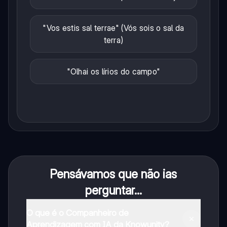
"Vos estis sal terrae" (Vós sois o sal da
terra)
"Olhai os lírios do campo"
Pensávamos que não ias
perguntar...
O que é o Companheiro de
Aprendizagem com IA da Knowunity?