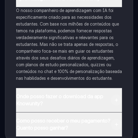
O nosso companheiro de aprendizagem com IA foi
especificamente criado para as necessidades dos
estudantes. Com base nos milhões de conteúdos que
temos na plataforma, podemos fornecer respostas
verdadeiramente significativas e relevantes para os
estudantes. Mas não se trata apenas de respostas, o
companheiro foca-se mais em guiar os estudantes
através dos seus desafios diários de aprendizagem,
com planos de estudo personalizados, quizzes ou
conteúdos no chat e 100% de personalização baseada
nas habilidades e desenvolvimentos do estudante.
Onde posso fazer o download da app
Knowunity?
Pode descarregar a aplicação na Google Play Store e
Como posso receber o meu pagamento?
na Apple App Store.
Quanto posso ganhar?