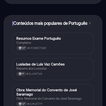
Sim, tem acesso gratuito ao conteúdo da aplicação e
ao nosso companheiro de IA. Para desbloquear
determinadas funcionalidades da aplicação, pode
adquirir o Knowunity Pro.
Conteúdos mais populares de Português
9
Resumos Exame Português
Português
Completos
17,080
328
10º
Lusíadas de Luís Vaz Camões
Português
Resumo dos Lusíadas
3,476
69
9º
Obra: Memorial do Convento de José
Português
Saramago
Obra: Memorial do Convento de José Saramago
2,942
71
12º