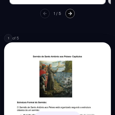
1
/
5
of
5
1