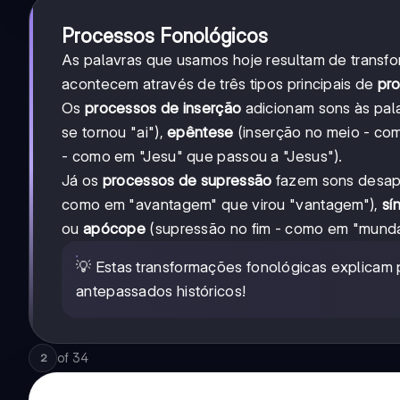
Processos Fonológicos
As palavras que usamos hoje resultam de transf
acontecem através de três tipos principais de
pro
Os
processos de inserção
adicionam sons às pal
se tornou "ai"),
epêntese
(inserção no meio - com
- como em "Jesu" que passou a "Jesus").
Já os
processos de supressão
fazem sons desap
como em "avantagem" que virou "vantagem"),
sí
ou
apócope
(supressão no fim - como em "munda
💡 Estas transformações fonológicas explicam
antepassados históricos!
of
34
2