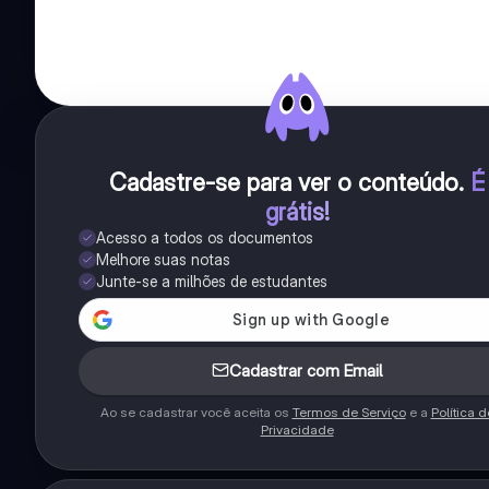
Cadastre-se para ver o conteúdo
.
É
grátis!
Acesso a todos os documentos
Melhore suas notas
Junte-se a milhões de estudantes
Cadastrar com Email
Ao se cadastrar você aceita os
Termos de Serviço
e a
Política d
Privacidade