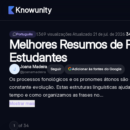
Knowunity
1.369
visualizações
·
Atualizado
21 de jul. de 2026
·
3
Português
Melhores Resumos de P
Estudantes
Joana Madeira
J
Seguir
Adicionar às fontes do Google
@
joanamadeira
Os processos fonológicos e os pronomes átonos são 
constante evolução. Estas estruturas linguísticas aj
tempo e como organizamos as frases no...
Mostrar mais
of
34
1