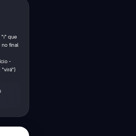
 "i" que
 no final
cio -
"virá")
s