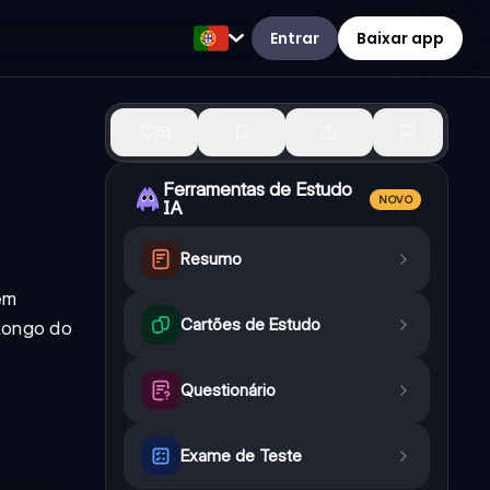
Entrar
Baixar app
51
Ferramentas de Estudo
NOVO
IA
Resumo
em
Cartões de Estudo
 longo do
Questionário
Exame de Teste