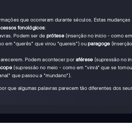
ormações que ocorreram durante séculos. Estas mudanças
cessos fonológicos
:
avras. Podem ser de
prótese
(inserção no início - como em
o em "querês" que virou "quereis") ou
paragoge
(inserção
arecerem. Podem acontecer por
aférese
(supressão no iní
ncope
(supressão no meio - como em "vinrá" que se tornou 
nal" que passou a "mundano").
 por que algumas palavras parecem tão diferentes dos seu