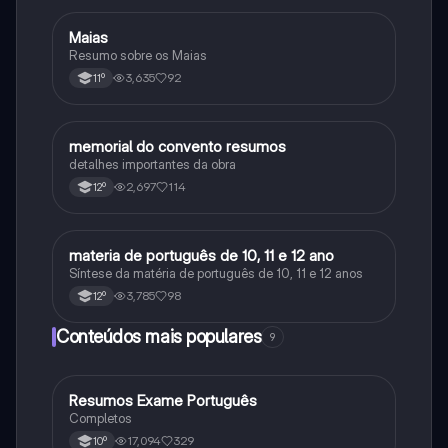
Maias
Português
Resumo sobre os Maias
3,635
92
11º
memorial do convento resumos
Português
detalhes importantes da obra
2,697
114
12º
materia de português de 10, 11 e 12 ano
Português
Síntese da matéria de português de 10, 11 e 12 anos
3,785
98
12º
Conteúdos mais populares
9
Resumos Exame Português
Português
Completos
17,094
329
10º