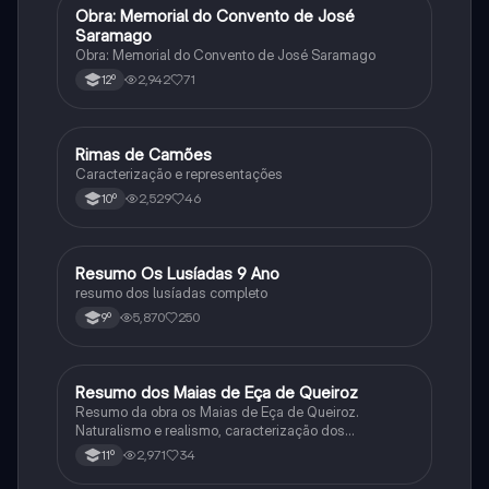
Obra: Memorial do Convento de José
Português
Saramago
Obra: Memorial do Convento de José Saramago
2,942
71
12º
Rimas de Camões
Português
Caracterização e representações
2,529
46
10º
Resumo Os Lusíadas 9 Ano
Português
resumo dos lusíadas completo
5,870
250
9º
Resumo dos Maias de Eça de Queiroz
Português
Resumo da obra os Maias de Eça de Queiroz.
Naturalismo e realismo, caracterização dos
personagens e contexto histórico.
2,971
34
11º