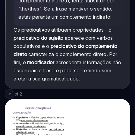
complemento indireto, tenta substituir por
"lhe/lhes". Se a frase mantiver o sentido,
estás perante um complemento indireto!
Os
predicativos
atribuem propriedades - o
predicativo do sujeito
aparece com verbos
copulativos e o
predicativo do complemento
direto
caracteriza o complemento direto. Por
fim, o
modificador
acrescenta informações não
essenciais à frase e pode ser retirado sem
afetar a sua gramaticalidade.
of
2
2