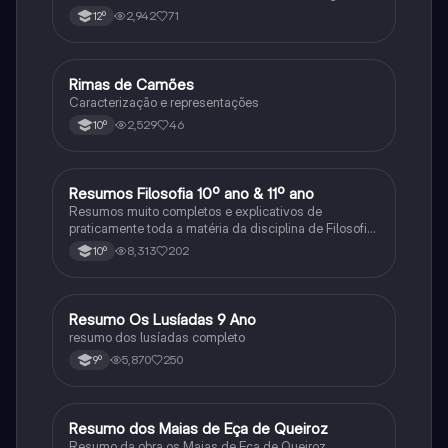
2,942
71
12º
Rimas de Camões
Português
Caracterização e representações
2,529
46
10º
Resumos Filosofia 10º ano & 11º ano
Filosofia
Resumos muito completos e explicativos de
praticamente toda a matéria da disciplina de Filosofia
no ensino secundário em Portugal @mariiarafael
8,313
202
10º
Resumo Os Lusíadas 9 Ano
Português
resumo dos lusíadas completo
5,870
250
9º
Resumo dos Maias de Eça de Queiroz
Português
Resumo da obra os Maias de Eça de Queiroz.