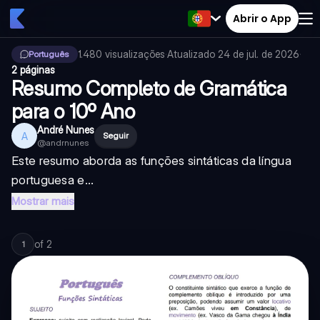
Abrir o App
1.480
visualizações
·
Atualizado
24 de jul. de 2026
·
Português
2 páginas
Resumo Completo de Gramática
para o 10º Ano
André Nunes
A
Seguir
@
andrnunes
Este resumo aborda as funções sintáticas da língua
portuguesa e...
Mostrar mais
of
2
1