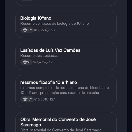
Biologia 10°ano
Biologia
Resumo completo de biologia de 10°ano
7,350
150
10º
Lusíadas de Luís Vaz Camões
Português
Resumo dos Lusíadas
3,476
69
9º
resumos filosofia 10 e 11 ano
Filosofia
resumos completos de toda a matéria de filosofia de
10 e 11 ano. preparação para exame de filosofia
6,381
127
10º
Obra: Memorial do Convento de José
Português
Saramago
Obra: Memorial do Convento de José Saramago