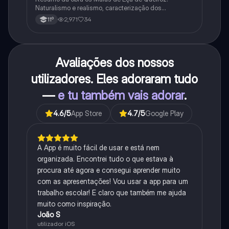
Naturalismo e realismo, caracterização dos
personagens e contexto histórico.
2,971
34
11º
Avaliações dos nossos
utilizadores. Eles adoraram tudo
—
e tu também vais adorar
.
4.6
/5
App Store
4.7
/5
Google Play
A App é muito fácil de usar e está nem
organizada. Encontrei tudo o que estava à
procura até agora e consegui aprender muito
com as apresentações! Vou usar a app para um
trabalho escolar! E claro que também me ajuda
muito como inspiração.
João S
utilizador iOS