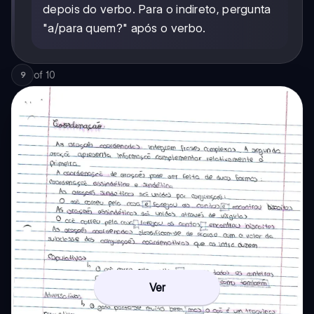
depois do verbo. Para o indireto, pergunta
"a/para quem?" após o verbo.
of
10
9
Ver