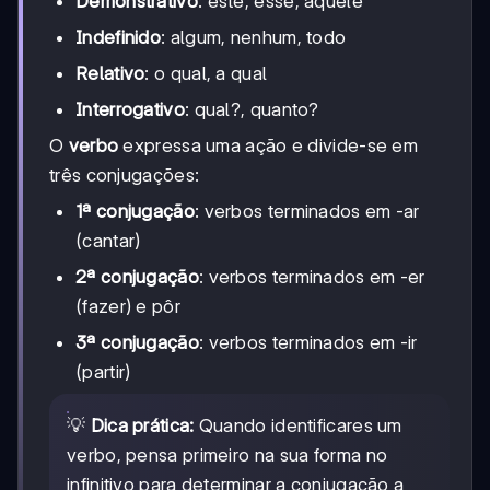
Demonstrativo
: este, esse, aquele
Indefinido
: algum, nenhum, todo
Relativo
: o qual, a qual
Interrogativo
: qual?, quanto?
O
verbo
expressa uma ação e divide-se em
três conjugações:
1ª conjugação
: verbos terminados em -ar
(cantar)
2ª conjugação
: verbos terminados em -er
(fazer) e pôr
3ª conjugação
: verbos terminados em -ir
(partir)
💡
Dica prática:
Quando identificares um
verbo, pensa primeiro na sua forma no
infinitivo para determinar a conjugação a