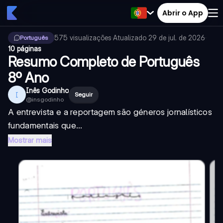
Abrir o App
575
visualizações
·
Atualizado
29 de jul. de 2026
·
Português
10 páginas
Resumo Completo de Português
8º Ano
Inês Godinho
I
Seguir
@
insgodinho
A entrevista e a reportagem são géneros jornalísticos
fundamentais que...
Mostrar mais