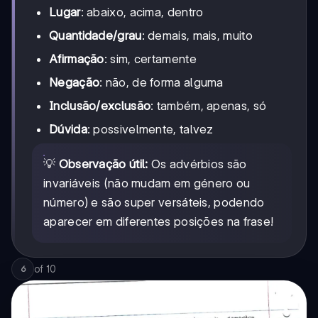
Lugar
: abaixo, acima, dentro
Quantidade/grau
: demais, mais, muito
Afirmação
: sim, certamente
Negação
: não, de forma alguma
Inclusão/exclusão
: também, apenas, só
Dúvida
: possivelmente, talvez
💡
Observação útil:
Os advérbios são
invariáveis (não mudam em género ou
número) e são super versáteis, podendo
aparecer em diferentes posições na frase!
of
10
6