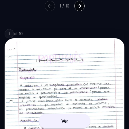
1
/
10
of
10
1
Ver