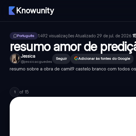
Knowunity
1.492
visualizações
·
Atualizado
29 de jul. de 2026
·
1
Português
resumo amor de prediç
Jessica
Seguir
Adicionar às fontes do Google
@
jessicacguedes
resumo sobre a obra de camil9 castelo branco com todos os
of
15
1