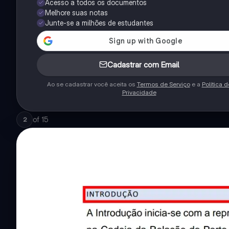
Acesso a todos os documentos
Melhore suas notas
Junte-se a milhões de estudantes
Cadastrar com Email
Ao se cadastrar você aceita os
Termos de Serviço
e a
Política d
Privacidade
of
15
2