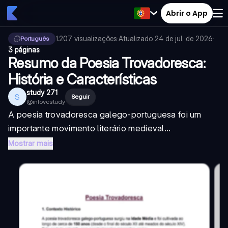
Abrir o App
1.207
visualizações
·
Atualizado
24 de jul. de 2026
·
Português
3 páginas
Resumo da Poesia Trovadoresca:
História e Características
study 271
S
Seguir
@
inlovestudy
A poesia trovadoresca galego-portuguesa foi um
importante movimento literário medieval...
Mostrar mais