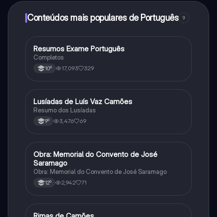
adquirir o Knowunity Pro.
Conteúdos mais populares de Português
9
Resumos Exame Português
Português
Completos
17,093
329
10º
Lusíadas de Luís Vaz Camões
Português
Resumo dos Lusíadas
3,476
69
9º
Obra: Memorial do Convento de José
Português
Saramago
Obra: Memorial do Convento de José Saramago
2,942
71
12º
Rimas de Camões
Português