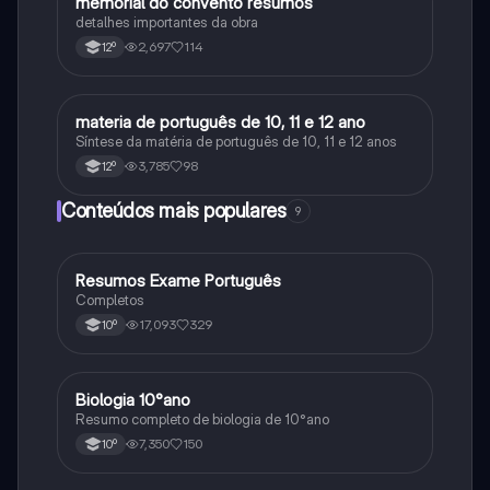
memorial do convento resumos
Português
detalhes importantes da obra
2,697
114
12º
materia de português de 10, 11 e 12 ano
Português
Síntese da matéria de português de 10, 11 e 12 anos
3,785
98
12º
Conteúdos mais populares
9
Resumos Exame Português
Português
Completos
17,093
329
10º
Biologia 10°ano
Biologia
Resumo completo de biologia de 10°ano
7,350
150
10º