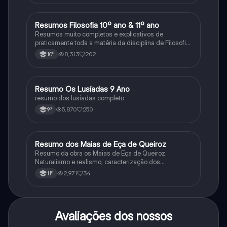
Resumos Filosofia 10º ano & 11º ano
Filosofia
Resumos muito completos e explicativos de
praticamente toda a matéria da disciplina de Filosofia
no ensino secundário em Portugal @mariiarafael
8,313
202
10º
Resumo Os Lusíadas 9 Ano
Português
resumo dos lusíadas completo
5,870
250
9º
Resumo dos Maias de Eça de Queiroz
Português
Resumo da obra os Maias de Eça de Queiroz.
Naturalismo e realismo, caracterização dos
personagens e contexto histórico.
2,971
34
11º
Avaliações dos nossos