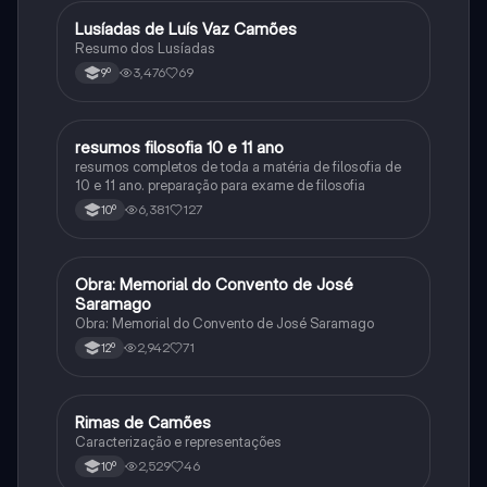
Lusíadas de Luís Vaz Camões
Português
Resumo dos Lusíadas
3,476
69
9º
resumos filosofia 10 e 11 ano
Filosofia
resumos completos de toda a matéria de filosofia de
10 e 11 ano. preparação para exame de filosofia
6,381
127
10º
Obra: Memorial do Convento de José
Português
Saramago
Obra: Memorial do Convento de José Saramago
2,942
71
12º
Rimas de Camões
Português
Caracterização e representações
2,529
46
10º