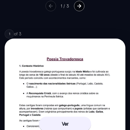
1
/
3
of
3
1
Ver