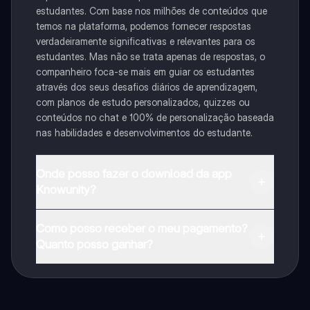
estudantes. Com base nos milhões de conteúdos que
temos na plataforma, podemos fornecer respostas
verdadeiramente significativas e relevantes para os
estudantes. Mas não se trata apenas de respostas, o
companheiro foca-se mais em guiar os estudantes
através dos seus desafios diários de aprendizagem,
com planos de estudo personalizados, quizzes ou
conteúdos no chat e 100% de personalização baseada
nas habilidades e desenvolvimentos do estudante.
Onde posso fazer o download da app
Knowunity?
Pode descarregar a aplicação na Google Play Store e
Como posso receber o meu pagamento?
na Apple App Store.
Quanto posso ganhar?
Sim, tem acesso gratuito ao conteúdo da aplicação e
ao nosso companheiro de IA. Para desbloquear
determinadas funcionalidades da aplicação, pode