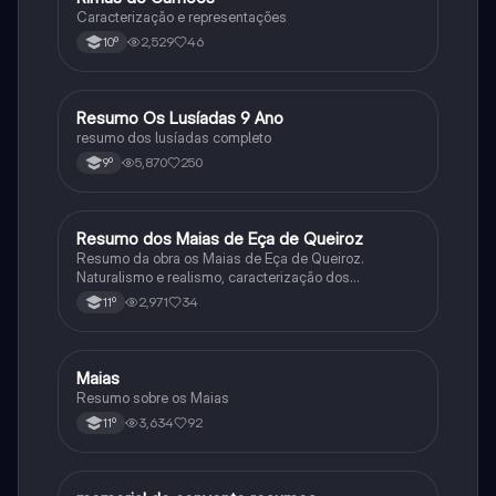
Caracterização e representações
2,529
46
10º
Resumo Os Lusíadas 9 Ano
Português
resumo dos lusíadas completo
5,870
250
9º
Resumo dos Maias de Eça de Queiroz
Português
Resumo da obra os Maias de Eça de Queiroz.
Naturalismo e realismo, caracterização dos
personagens e contexto histórico.
2,971
34
11º
Maias
Português
Resumo sobre os Maias
3,634
92
11º