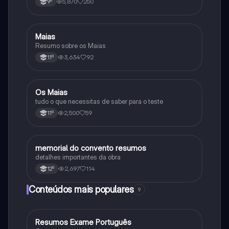
5,870
250
9º
Maias
Português
Resumo sobre os Maias
3,634
92
11º
Os Maias
Português
tudo o que necessitas de saber para o teste
2,500
59
11º
memorial do convento resumos
Português
detalhes importantes da obra
2,697
114
12º
Conteúdos mais populares
9
Resumos Exame Português
Português