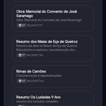
Obra: Memorial do Convento de José
Português
Saramago
Obra: Memorial do Convento de José Saramago
2,942
71
12º
Resumo dos Maias de Eça de Queiroz
Português
Resumo da obra os Maias de Eça de Queiroz.
Naturalismo e realismo, caracterização dos
personagens e contexto histórico.
2,969
34
11º
Rimas de Camões
Português
Caracterização e representações
2,529
46
10º
Resumo Os Lusíadas 9 Ano
Português
resumo dos lusíadas completo