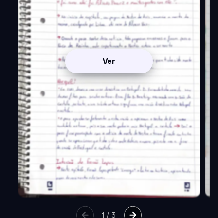
Ver
1
/
3