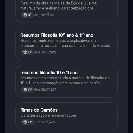
Resumo da obra os Maias de Eça de Queiroz.
Naturalismo e realismo, caracterização dos
personagens e contexto histórico.
2,969
34
11º
Resumos Filosofia 10º ano & 11º ano
Filosofia
Resumos muito completos e explicativos de
praticamente toda a matéria da disciplina de Filosofia
no ensino secundário em Portugal @mariiarafael
8,312
202
10º
resumos filosofia 10 e 11 ano
Filosofia
resumos completos de toda a matéria de filosofia de
10 e 11 ano. preparação para exame de filosofia
6,380
127
10º
Rimas de Camões
Português
Caracterização e representações
2,529
46
10º