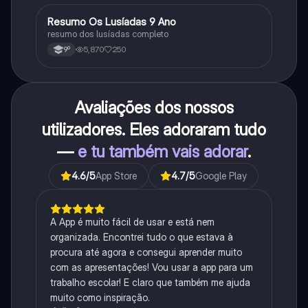
Resumo Os Lusíadas 9 Ano
Português
resumo dos lusíadas completo
5,870
250
9º
Avaliações dos nossos
utilizadores. Eles adoraram tudo
—
e tu também vais adorar
.
4.6
/5
App Store
4.7
/5
Google Play
A App é muito fácil de usar e está nem
organizada. Encontrei tudo o que estava à
procura até agora e consegui aprender muito
com as apresentações! Vou usar a app para um
trabalho escolar! E claro que também me ajuda
muito como inspiração.