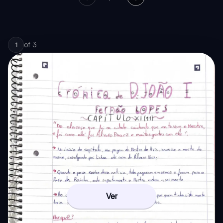
of
3
1
Ver