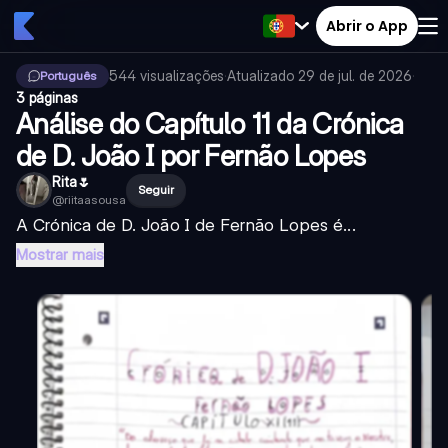
Abrir o App
544
visualizações
·
Atualizado
29 de jul. de 2026
·
Português
3 páginas
Análise do Capítulo 11 da Crónica
de D. João I por Fernão Lopes
Rita🌷
Seguir
@
riitaasousa
A Crónica de D. João I de Fernão Lopes é...
Mostrar mais