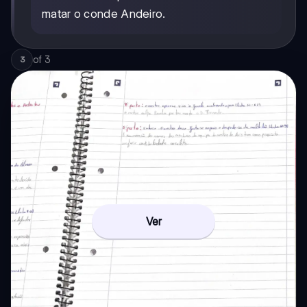
matar o conde Andeiro.
of
3
3
Ver