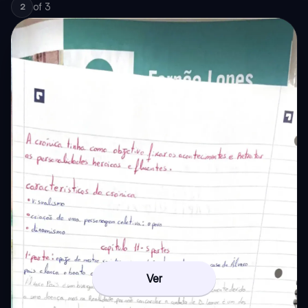
of
3
2
Ver