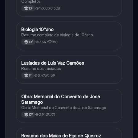
Completos
17,080
328
10º
Biologia 10°ano
Biologia
Resumo completo de biologia de 10°ano
7,347
150
10º
Lusíadas de Luís Vaz Camões
Português
Resumo dos Lusíadas
3,476
69
9º
Obra: Memorial do Convento de José
Português
Saramago
Obra: Memorial do Convento de José Saramago
2,942
71
12º
Resumo dos Maias de Eça de Queiroz
Português