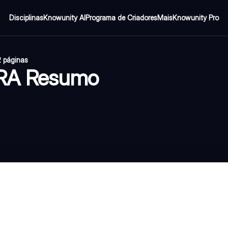
Disciplinas
Knowunity AI
Programa de Criadores
Mais
Knowunity Pro
2 páginas
RA Resumo