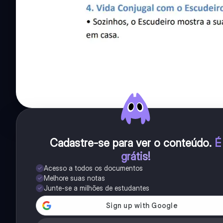
Cadastre-se para ver o conteúdo
.
É
grátis!
Acesso a todos os documentos
Melhore suas notas
Junte-se a milhões de estudantes