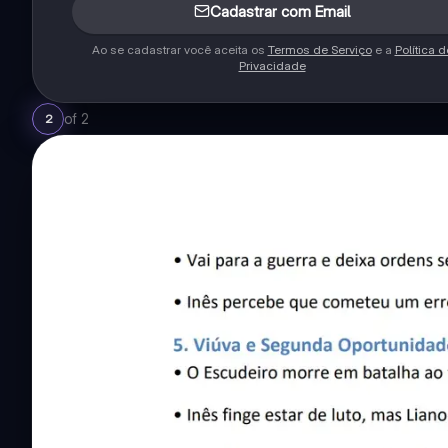
Cadastrar com Email
Ao se cadastrar você aceita os
Termos de Serviço
e a
Política d
Privacidade
of
2
2