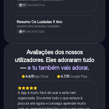
2,529
46
10º
Resumo Os Lusíadas 9 Ano
Português
resumo dos lusíadas completo
5,870
250
9º
Avaliações dos nossos
utilizadores. Eles adoraram tudo
—
e tu também vais adorar
.
4.6
/5
App Store
4.7
/5
Google Play
A App é muito fácil de usar e está nem
organizada. Encontrei tudo o que estava à
procura até agora e consegui aprender muito
com as apresentações! Vou usar a app para um