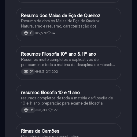
Resumo dos Maias de Eça de Queiroz
Português
Resumo da obra os Maias de Eça de Queiroz.
Naturalismo e realismo, caracterização dos
personagens e contexto histórico.
2,970
34
11º
Resumos Filosofia 10º ano & 11º ano
Filosofia
Resumos muito completos e explicativos de
praticamente toda a matéria da disciplina de Filosofia
no ensino secundário em Portugal @mariiarafael
8,312
202
10º
resumos filosofia 10 e 11 ano
Filosofia
resumos completos de toda a matéria de filosofia de
10 e 11 ano. preparação para exame de filosofia
6,380
127
10º
Rimas de Camões
Português
Caracterização e representações