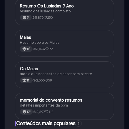
Resumo Os Lusíadas 9 Ano
Português
resumo dos lusíadas completo
5,870
250
9º
Maias
Português
Resumo sobre os Maias
3,634
92
11º
Os Maias
Português
tudo o que necessitas de saber para o teste
2,500
59
11º
memorial do convento resumos
Português
detalhes importantes da obra
2,697
114
12º
Conteúdos mais populares
9