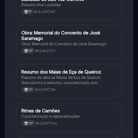
Resumo dos Lusíadas
3,476
69
9º
Obra: Memorial do Convento de José
Português
Saramago
Obra: Memorial do Convento de José Saramago
2,942
71
12º
Resumo dos Maias de Eça de Queiroz
Português
Resumo da obra os Maias de Eça de Queiroz.
Naturalismo e realismo, caracterização dos
personagens e contexto histórico.
2,970
34
11º
Rimas de Camões
Português
Caracterização e representações
2,529
46
10º