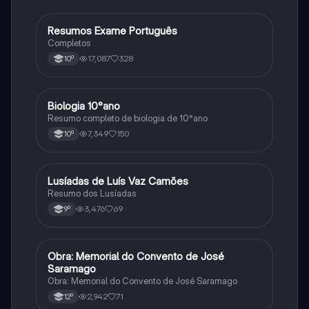
Resumos Exame Português
Português
Completos
17,087
328
10º
Biologia 10°ano
Biologia
Resumo completo de biologia de 10°ano
7,349
150
10º
Lusíadas de Luís Vaz Camões
Português
Resumo dos Lusíadas
3,476
69
9º
Obra: Memorial do Convento de José
Português
Saramago
Obra: Memorial do Convento de José Saramago
2,942
71
12º