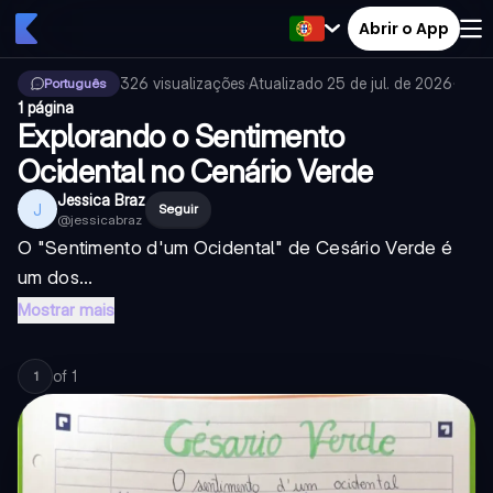
Abrir o App
326
visualizações
·
Atualizado
25 de jul. de 2026
·
Português
1 página
Explorando o Sentimento
Ocidental no Cenário Verde
Jessica Braz
J
Seguir
@
jessicabraz
O "Sentimento d'um Ocidental" de Cesário Verde é
um dos...
Mostrar mais
of
1
1