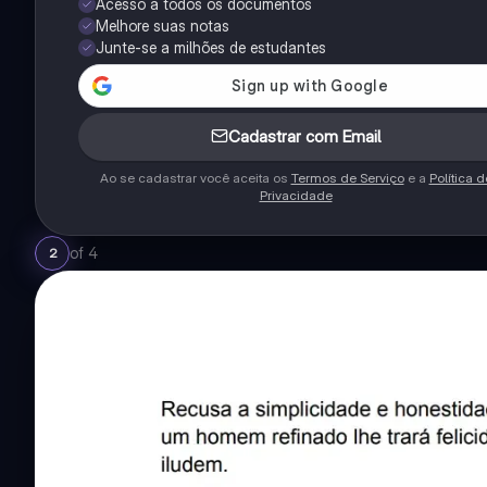
Acesso a todos os documentos
Melhore suas notas
Junte-se a milhões de estudantes
Cadastrar com Email
Ao se cadastrar você aceita os
Termos de Serviço
e a
Política d
Privacidade
of
4
2