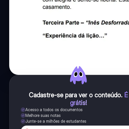
Cadastre-se para ver o conteúdo
.
É
grátis!
Acesso a todos os documentos
Melhore suas notas
Junte-se a milhões de estudantes