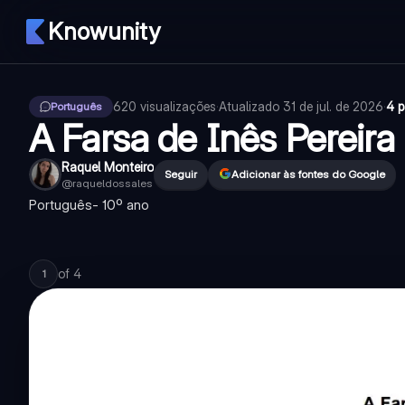
Knowunity
620
visualizações
·
Atualizado
31 de jul. de 2026
·
4 p
Português
A Farsa de Inês Pereira
Raquel Monteiro
Seguir
Adicionar às fontes do Google
@
raqueldossales
Português- 10º ano
of
4
1