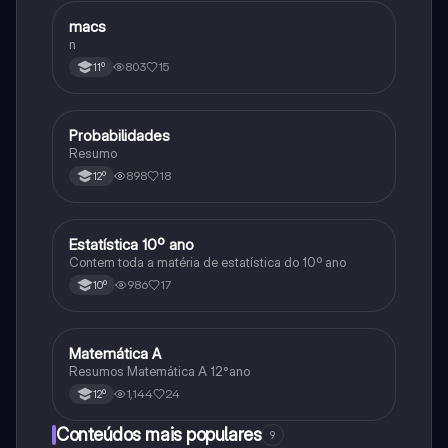
macs
Matemática
n
803
15
11º
Probabilidades
Matemática
Resumo
898
18
12º
Estatística 10º ano
Matemática
Contem toda a matéria de estatística do 10º ano
986
17
10º
Matemática A
Matemática
Resumos Matemática A 12°ano
1,144
24
12º
Conteúdos mais populares
9