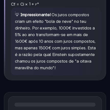
1
1
+
Cf = Ci ×
ⁿ
r
+
r
💡
Impressionante!
Os juros compostos
criam um efeito "bola de neve" no teu
dinheiro. Por exemplo, 1000€ investidos a
5% ao ano transformam-se em mais de
1600€ após 10 anos com juros compostos,
mas apenas 1500€ com juros simples. Esta
é a razão pela qual Einstein supostamente
chamou os juros compostos de "a oitava
maravilha do mundo"!