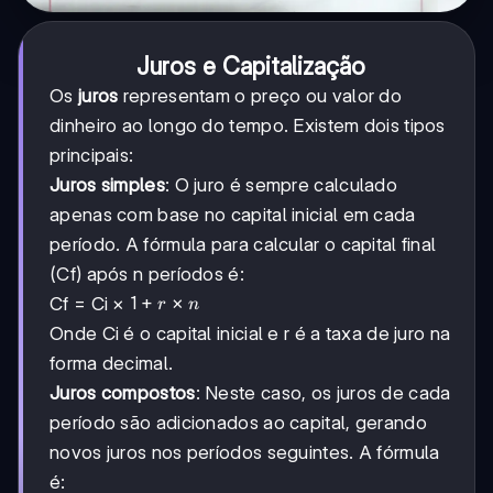
Juros e Capitalização
Os
juros
representam o preço ou valor do
dinheiro ao longo do tempo. Existem dois tipos
principais:
Juros simples
: O juro é sempre calculado
apenas com base no capital inicial em cada
período. A fórmula para calcular o capital final
(Cf) após n períodos é:
1
1
+
×
Cf = Ci ×
r
n
+
Onde Ci é o capital inicial e r é a taxa de juro na
r
forma decimal.
×
n
Juros compostos
: Neste caso, os juros de cada
período são adicionados ao capital, gerando
novos juros nos períodos seguintes. A fórmula
é: