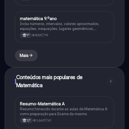
Identificar e comparar números inteiros ✅ Usar a reta
numérica com confiança ✅ Resolver problemas com
matemática 9.ºano
Matemática
Inclui números, intervalos, valores aproximados,
equações, inequações, lugares geométricos,
trigonometria e muito mais!
836
19
9º
Mais
Conteúdos mais populares de
9
Matemática
Resumo-Matemática A
Matemática
Resumo fornecido durante as aulas de Matemática A
como preparação para Exame da mesma
1,660
61
12º