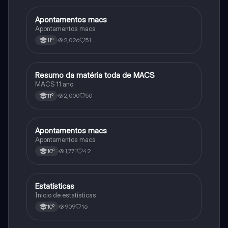
Apontamentos macs
Matemática
Apontamentos macs
2,026
51
11º
Resumo da matéria toda de MACS
Matemática
MACS 11 ano
2,000
50
11º
Apontamentos macs
Matemática
Apontamentos macs
1,771
42
10º
Estatísticas
Matemática
Inicio de estatísticas
909
16
10º