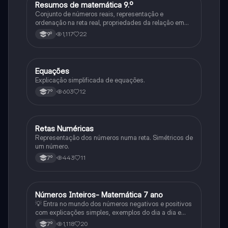
Resumos de matemática 9.º
Matemática
Conjunto de números reais, representação e
ordenação na reta real, propriedades da relação em
ordem R, expressões com números reais exatos,
1,117
22
9º
valores aproximados, intervalos de números reais
(representação na reta real), intervalos ilimitados
Equações
Matemática
Explicação simplificada de equações.
603
12
7º
Retas Numéricas
Matemática
Representação dos números numa reta. Simétricos de
um número.
443
11
7º
Números Inteiros- Matemática 7 ano
Matemática
💡 Entra no mundo dos números negativos e positivos
com explicações simples, exemplos do dia a dia e
exercícios práticos! Neste slide vais aprender a: ✅
1,118
20
7º