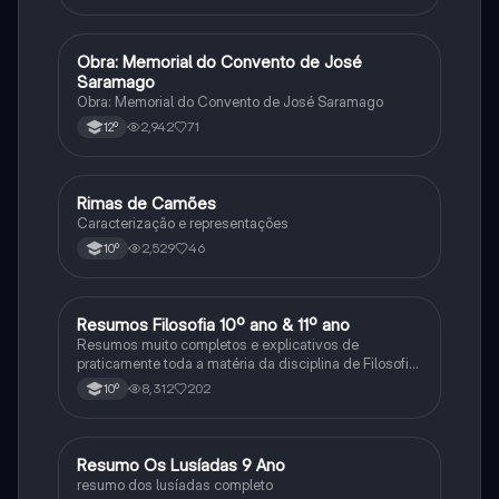
Obra: Memorial do Convento de José
Português
Saramago
Obra: Memorial do Convento de José Saramago
2,942
71
12º
Rimas de Camões
Português
Caracterização e representações
2,529
46
10º
Resumos Filosofia 10º ano & 11º ano
Filosofia
Resumos muito completos e explicativos de
praticamente toda a matéria da disciplina de Filosofia
no ensino secundário em Portugal @mariiarafael
8,312
202
10º
Resumo Os Lusíadas 9 Ano
Português
resumo dos lusíadas completo