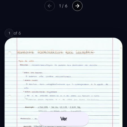
1
/
6
of
6
1
Ver