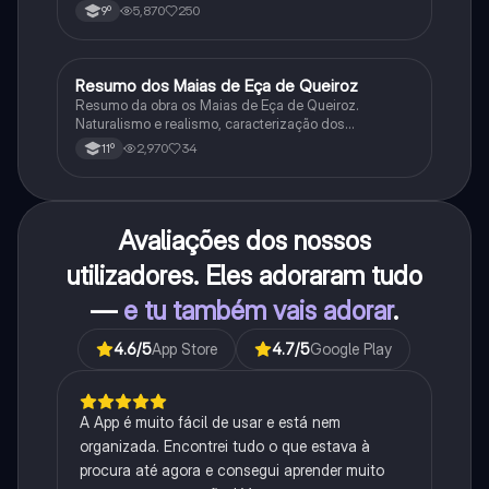
5,870
250
9º
Resumo dos Maias de Eça de Queiroz
Português
Resumo da obra os Maias de Eça de Queiroz.
Naturalismo e realismo, caracterização dos
personagens e contexto histórico.
2,970
34
11º
Avaliações dos nossos
utilizadores. Eles adoraram tudo
—
e tu também vais adorar
.
4.6
/5
App Store
4.7
/5
Google Play
A App é muito fácil de usar e está nem
organizada. Encontrei tudo o que estava à
procura até agora e consegui aprender muito