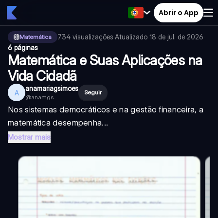
Abrir o App
734
visualizações
·
Atualizado
18 de jul. de 2026
·
Matemática
6 páginas
Matemática e Suas Aplicações na
Vida Cidadã
anamariagsimoes
A
Seguir
@
anamgs
Nos sistemas democráticos e na gestão financeira, a
matemática desempenha...
Mostrar mais