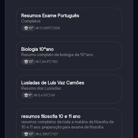
Resumos Exame Português
Português
Completos
17,089
328
10º
Biologia 10°ano
Biologia
Resumo completo de biologia de 10°ano
7,349
150
10º
Lusíadas de Luís Vaz Camões
Português
Resumo dos Lusíadas
3,476
69
9º
resumos filosofia 10 e 11 ano
Filosofia
resumos completos de toda a matéria de filosofia de
10 e 11 ano. preparação para exame de filosofia
6,380
127
10º