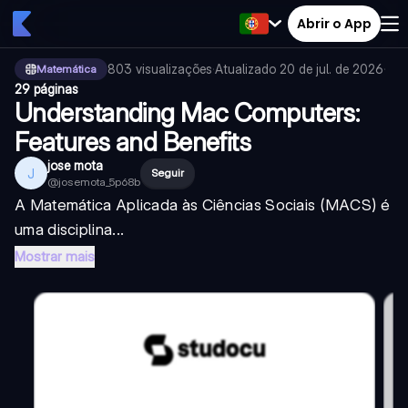
Abrir o App
803
visualizações
·
Atualizado
20 de jul. de 2026
·
Matemática
29 páginas
Understanding Mac Computers:
Features and Benefits
jose mota
J
Seguir
@
josemota_5p68b
A Matemática Aplicada às Ciências Sociais (MACS) é
uma disciplina...
Mostrar mais