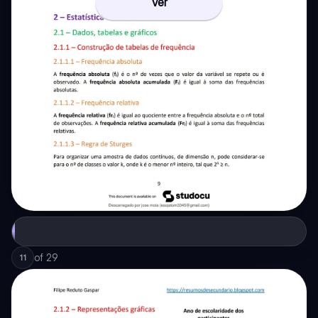
Ver
of
29
11