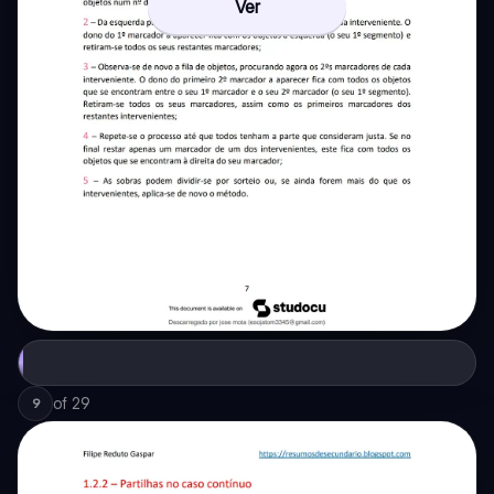
Ver
of
29
9