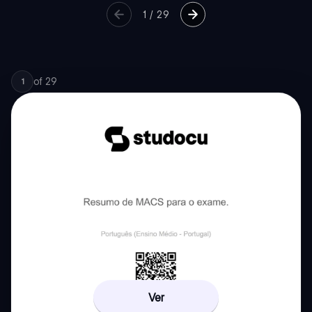
1
/
29
of
29
1
Ver