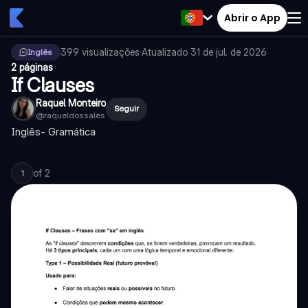
Abrir o App
399
visualizações
·
Atualizado
31 de jul. de 2026
·
Inglês
2 páginas
If Clauses
Raquel Monteiro
Seguir
@
raqueldossales
Inglês- Gramática
of
2
1