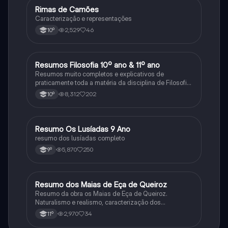
Rimas de Camões
Português
Caracterização e representações
2,529
46
10º
Resumos Filosofia 10º ano & 11º ano
Filosofia
Resumos muito completos e explicativos de
praticamente toda a matéria da disciplina de Filosofia
no ensino secundário em Portugal @mariiarafael
8,312
202
10º
Resumo Os Lusíadas 9 Ano
Português
resumo dos lusíadas completo
5,870
250
9º
Resumo dos Maias de Eça de Queiroz
Português
Resumo da obra os Maias de Eça de Queiroz.
Naturalismo e realismo, caracterização dos
personagens e contexto histórico.
2,970
34
11º