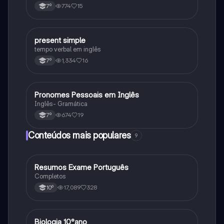
774
15
7º
present simple
Inglês
tempo verbal em inglês
1,334
16
7º
Pronomes Pessoais em Inglês
Inglês
Inglês- Gramática
674
19
7º
Conteúdos mais populares
9
Resumos Exame Português
Português
Completos
17,089
328
10º
Biologia 10°ano
Biologia