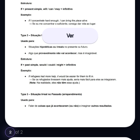
Ver
of
2
2