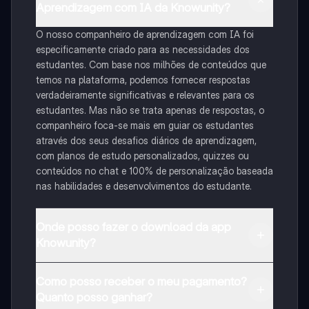
Aprendizagem com IA da Knowunity?
O nosso companheiro de aprendizagem com IA foi
especificamente criado para as necessidades dos
estudantes. Com base nos milhões de conteúdos que
temos na plataforma, podemos fornecer respostas
verdadeiramente significativas e relevantes para os
estudantes. Mas não se trata apenas de respostas, o
companheiro foca-se mais em guiar os estudantes
através dos seus desafios diários de aprendizagem,
com planos de estudo personalizados, quizzes ou
conteúdos no chat e 100% de personalização baseada
nas habilidades e desenvolvimentos do estudante.
Onde posso fazer o download da app
Knowunity?
Pode descarregar a aplicação na Google Play Store e
Como posso receber o meu pagamento?
na Apple App Store.
Quanto posso ganhar?