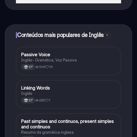
Sim, tem acesso gratuito ao conteúdo da aplicação e
ao nosso companheiro de IA. Para desbloquear
determinadas funcionalidades da aplicação, pode
adquirir o Knowunity Pro.
Conteúdos mais populares de Inglês
9
Passive Voice
Inglês
Inglês- Gramática, Voz Passiva
909
19
10º
Linking Words
Inglês
Inglês
655
7
10º
Past simples and continuos, present simples
Inglês
and continuos
Resumo da gramática inglesa