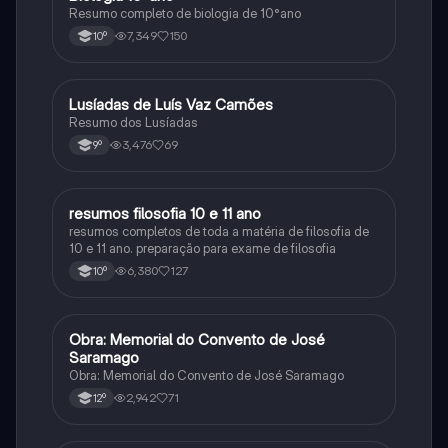
Resumo completo de biologia de 10°ano
7,349
150
10º
Lusíadas de Luís Vaz Camões
Português
Resumo dos Lusíadas
3,476
69
9º
resumos filosofia 10 e 11 ano
Filosofia
resumos completos de toda a matéria de filosofia de
10 e 11 ano. preparação para exame de filosofia
6,380
127
10º
Obra: Memorial do Convento de José
Português
Saramago
Obra: Memorial do Convento de José Saramago
2,942
71
12º