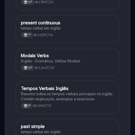
1,750
21
10º
present continuous
Inglês
tempo verbal em inglês
1,029
14
7º
Modals Verbs
Inglês
Inglês- Gramática, Verbos Modais
1,242
27
10º
Tempos Verbais Inglês
Inglês
Resumo sobre os tempos verbais principais no inglês.
Contém explicação, exemplos e exercícios
1,196
17
9º
past simple
Inglês
tempo verbal em inglês