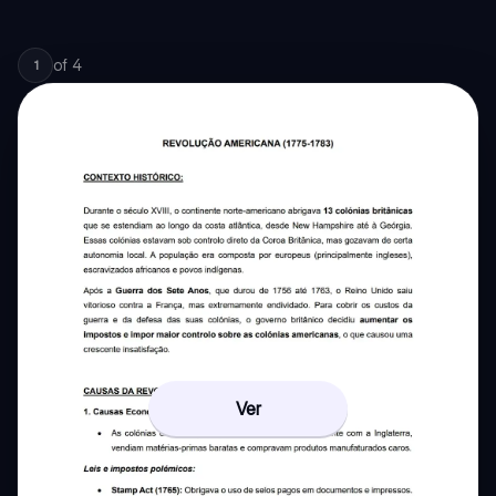
of
4
1
Ver