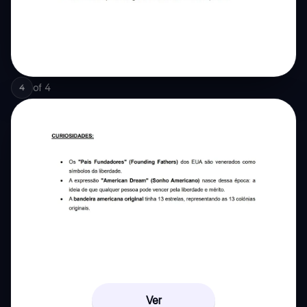
of
4
4
Ver