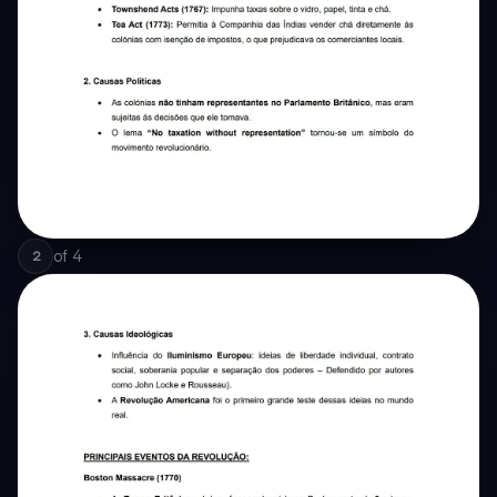
of
4
2