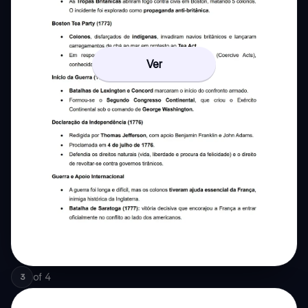
Ver
of
4
3