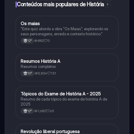
Conteúdos mais populares de História
9
Os maias
História
"Este quiz aborda a obra "Os Maias", explorando os
seus personagens, enredo e contexto histórico."
882
0
12º
Resumos História A
História
Resumos completos
5,834
131
10º
Tópicos do Exame de História A - 2025
História
Resumo de cada tópico do exame de história A de
2025
1,682
63
12º
Revolução liberal portuguesa
História