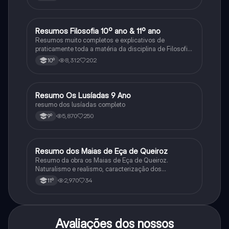
Resumos Filosofia 10º ano & 11º ano
Filosofia
Resumos muito completos e explicativos de
praticamente toda a matéria da disciplina de Filosofia
no ensino secundário em Portugal @mariiarafael
8,312
202
10º
Resumo Os Lusíadas 9 Ano
Português
resumo dos lusíadas completo
5,870
250
9º
Resumo dos Maias de Eça de Queiroz
Português
Resumo da obra os Maias de Eça de Queiroz.
Naturalismo e realismo, caracterização dos
personagens e contexto histórico.
2,970
34
11º
Avaliações dos nossos