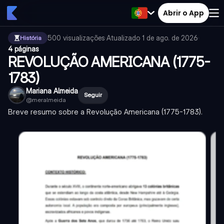
Abrir o App
500
visualizações
·
Atualizado
1 de ago. de 2026
·
História
4 páginas
REVOLUÇÃO AMERICANA (1775-
1783)
Mariana Almeida
Seguir
@
meralmeida
Breve resumo sobre a Revolução Americana (1775-1783).