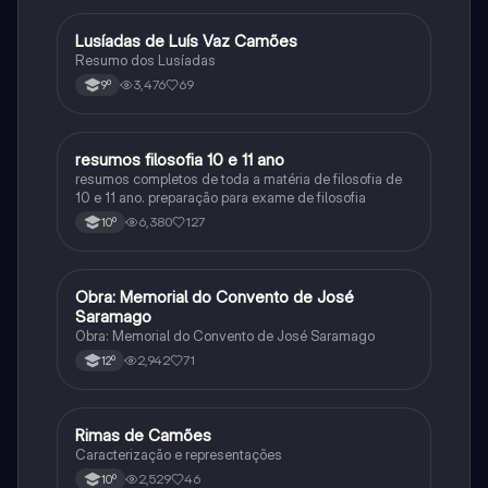
Lusíadas de Luís Vaz Camões
Português
Resumo dos Lusíadas
3,476
69
9º
resumos filosofia 10 e 11 ano
Filosofia
resumos completos de toda a matéria de filosofia de
10 e 11 ano. preparação para exame de filosofia
6,380
127
10º
Obra: Memorial do Convento de José
Português
Saramago
Obra: Memorial do Convento de José Saramago
2,942
71
12º
Rimas de Camões
Português
Caracterização e representações
2,529
46
10º