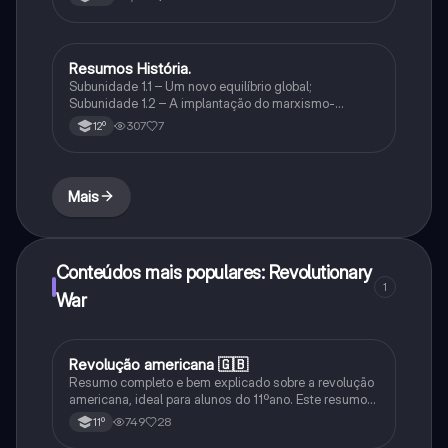
Resumos História.
História
Subunidade 1.1 – Um novo equilíbrio global;
Subunidade 1.2 – A implantação do marxismo-
leninismo na Rússia: a construção do modelo
307
7
12º
soviético; Subunidade 1.3 – Mutações nos
comportamentos e na cultura
Mais
Conteúdos mais populares: Revolutionary
1
War
Revolução americana 🇬🇧
História
Resumo completo e bem explicado sobre a revolução
americana, ideal para alunos do 11ºano. Este resumo
aborda todos os pontos essenciais da matéria de
749
28
11º
forma clara, organizada e fácil de compreender. 📝