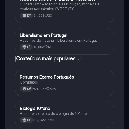
O liberalismo – ideologia e revolução, modelos e
práticas nos séculos XVIII E XIX
1,063
20
12º
Liberalismo em Portugal
História
Resumos de história - Liberalismo em Portugal
1,006
16
11º
Conteúdos mais populares
9
Resumos Exame Português
Português
Completos
17,087
328
10º
Biologia 10°ano
Biologia
Resumo completo de biologia de 10°ano
7,349
150
10º