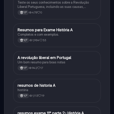
Teste os seus conhecimentos sobre a Revolução
Liberal Portuguesa, incluindo as suas causas,
desenvolvimento e consequências.
478
0
11º
Resumos para Exame História A
História
Completos e com exemplos.
1,984
33
10º
A revolução liberal em Portugal
História
Um bom resumo para boas notas
942
17
11º
resumos de historia A
História
história
1,113
19
10º
resumos exame 11° parte 2- História A
História