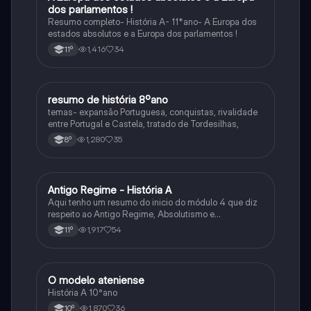
dos parlamentos !
Resumo completo- História A- 11*ano- A Europa dos
estados absolutos e a Europa dos parlamentos !
1,416
34
11º
resumo de história 8ºano
História
temas- expansão Portuguesa, conquistas, rivalidade
entre Portugal e Castela, tratado de Tordesilhas,
1,280
35
8º
Antigo Regime - História A
História
Aqui tenho um resumo do inicio do módulo 4 que diz
respeito ao Antigo Regime, Absolutismo e
Parlamentarismo.
1,917
54
11º
O modelo ateniense
História
História A 10°ano
1,870
36
10º