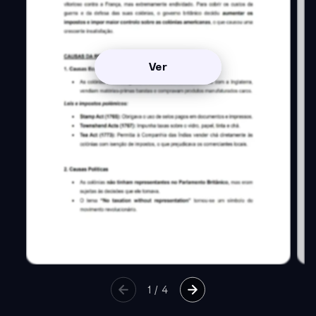
Ver
1
/
4