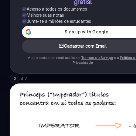
grátis!
Acesso a todos os documentos
Melhore suas notas
Junte-se a milhões de estudantes
Cadastrar com Email
Ao se cadastrar você aceita os
Termos de Serviço
e a
Política d
Privacidade
of
7
2