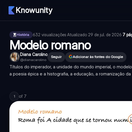
Knowunity
632
visualizações
·
Atualizado
29 de jul. de 2026
·
7 pá
História
Modelo romano
Diana Carolino
Seguir
Adicionar às fontes do Google
@
dianacarolino
Títulos do imperador, a unidade do mundo imperial, o modelo 
a poesia épica e a histografia, a educação, a romanização da 
of
7
1