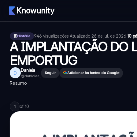
Knowunity
946
visualizações
·
Atualizado
26 de jul. de 2026
·
10 p
História
A IMPLANTAÇÃO DO 
EMPORTUG
Daniela
D
Seguir
Adicionar às fontes do Google
@
danielaa_
Resumo
of
10
1