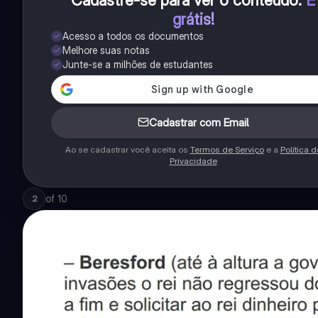
Cadastre-se para ver o conteúdo
.
É
grátis!
Acesso a todos os documentos
Melhore suas notas
Junte-se a milhões de estudantes
Cadastrar com Email
Ao se cadastrar você aceita os
Termos de Serviço
e a
Política d
Privacidade
of
10
2