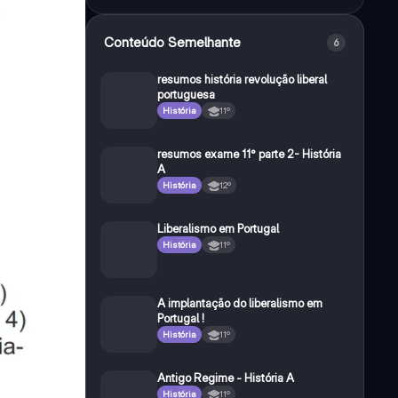
Conteúdo Semelhante
6
resumos história revolução liberal
portuguesa
História
11º
resumos exame 11° parte 2- História
A
História
12º
Liberalismo em Portugal
História
11º
A implantação do liberalismo em
Portugal !
História
11º
Antigo Regime - História A
História
11º