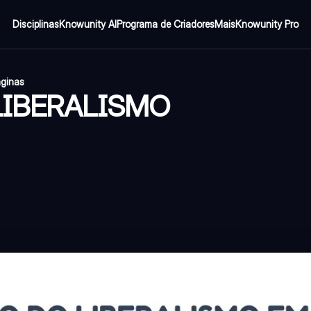
Disciplinas
Knowunity AI
Programa de Criadores
Mais
Knowunity Pro
áginas
LIBERALISMO