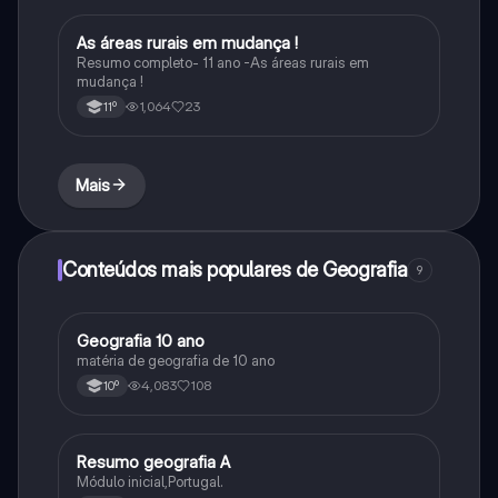
As áreas rurais em mudança !
Geografia
Resumo completo- 11 ano -As áreas rurais em
mudança !
1,064
23
11º
Mais
Conteúdos mais populares de Geografia
9
Geografia 10 ano
Geografia
matéria de geografia de 10 ano
4,083
108
10º
Resumo geografia A
Geografia
Módulo inicial,Portugal.