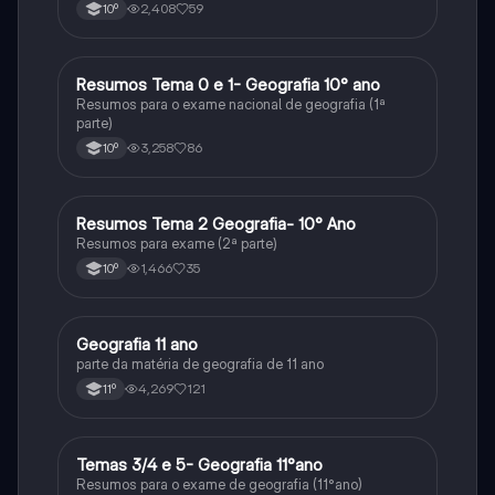
2,408
59
10º
Resumos Tema 0 e 1- Geografia 10° ano
Geografia
Resumos para o exame nacional de geografia (1ª
parte)
3,258
86
10º
Resumos Tema 2 Geografia- 10° Ano
Geografia
Resumos para exame (2ª parte)
1,466
35
10º
Geografia 11 ano
Geografia
parte da matéria de geografia de 11 ano
4,269
121
11º
Temas 3/4 e 5- Geografia 11°ano
Geografia
Resumos para o exame de geografia (11°ano)