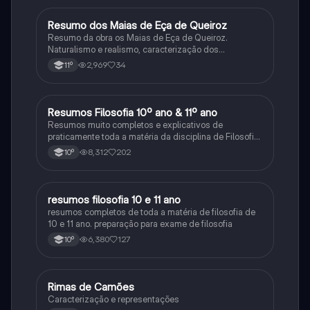
Resumo dos Maias de Eça de Queiroz
Português
Resumo da obra os Maias de Eça de Queiroz.
Naturalismo e realismo, caracterização dos
personagens e contexto histórico.
2,969
34
11º
Resumos Filosofia 10º ano & 11º ano
Filosofia
Resumos muito completos e explicativos de
praticamente toda a matéria da disciplina de Filosofia
no ensino secundário em Portugal @mariiarafael
8,312
202
10º
resumos filosofia 10 e 11 ano
Filosofia
resumos completos de toda a matéria de filosofia de
10 e 11 ano. preparação para exame de filosofia
6,380
127
10º
Rimas de Camões
Português
Caracterização e representações