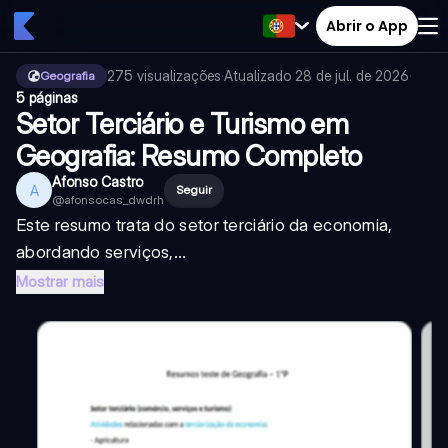
Abrir o App
275
visualizações
·
Atualizado
28 de jul. de 2026
·
Geografia
5 páginas
Setor Terciário e Turismo em
Geografia: Resumo Completo
Afonso Castro
A
Seguir
@
afonsocas_dwdrh
Este resumo trata do setor terciário da economia,
abordando serviços,...
Mostrar mais