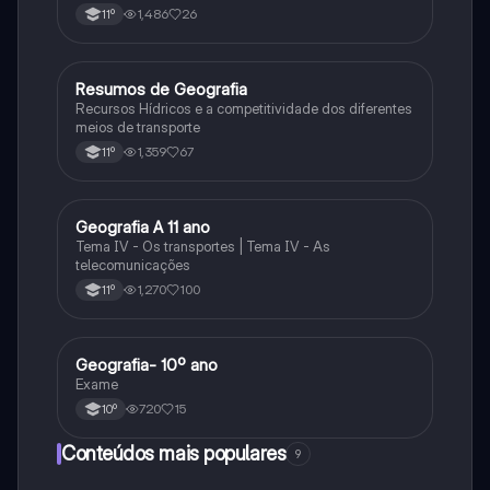
1,486
26
11º
Resumos de Geografia
Geografia
Recursos Hídricos e a competitividade dos diferentes
meios de transporte
1,359
67
11º
Geografia A 11 ano
Geografia
Tema IV - Os transportes | Tema IV - As
telecomunicações
1,270
100
11º
Geografia- 10º ano
Geografia
Exame
720
15
10º
Conteúdos mais populares
9