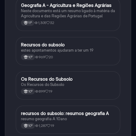
Geografia A - Agricultura e Regiões Agrárias
Geografia
Neste documento está um resumo ligado à matéria da
Agricultura e das Regiões Agrárias de Portugal
1,305
32
11º
Recursos do subsolo
Geografia
estes apontamentos ajudaram a ter um 19
969
20
10º
Os Recursos do Subsolo
Geografia
Os Recursos do Subsolo
899
19
10º
recursos do subsolo: resumos geografia A
Geografia
resumo geografia A 10ano
1,287
19
10º