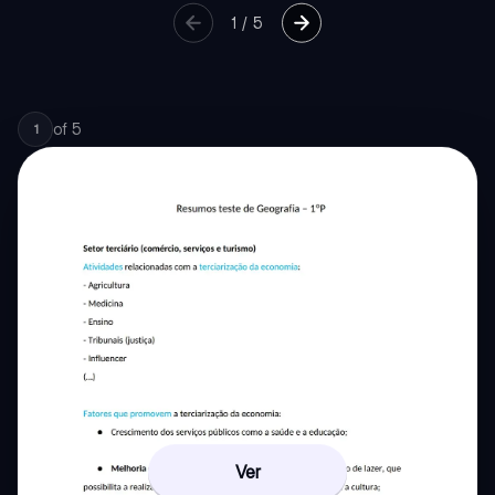
1
/
5
of
5
1
Ver