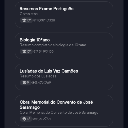
Resumos Exame Português
Português
Completos
17,081
328
10º
Biologia 10°ano
Biologia
Resumo completo de biologia de 10°ano
7,349
150
10º
Lusíadas de Luís Vaz Camões
Português
Resumo dos Lusíadas
3,476
69
9º
Obra: Memorial do Convento de José
Português
Saramago
Obra: Memorial do Convento de José Saramago
2,942
71
12º