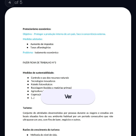
of
5
4
Ver