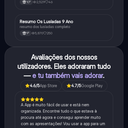
2,529
46
10º
Resumo Os Lusíadas 9 Ano
Português
resumo dos lusíadas completo
5,870
250
9º
Avaliações dos nossos
utilizadores. Eles adoraram tudo
—
e tu também vais adorar
.
4.6
/5
App Store
4.7
/5
Google Play
A App é muito fácil de usar e está nem
organizada. Encontrei tudo o que estava à
procura até agora e consegui aprender muito
com as apresentações! Vou usar a app para um