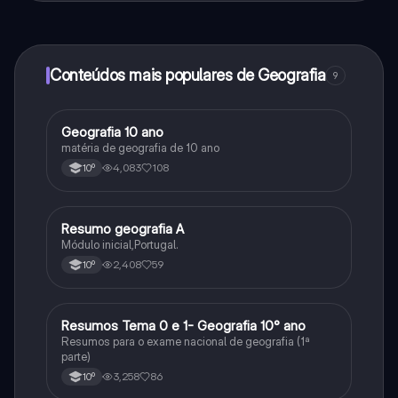
ao nosso companheiro de IA. Para desbloquear
determinadas funcionalidades da aplicação, pode
adquirir o Knowunity Pro.
Conteúdos mais populares de Geografia
9
Geografia 10 ano
Geografia
matéria de geografia de 10 ano
4,083
108
10º
Resumo geografia A
Geografia
Módulo inicial,Portugal.
2,408
59
10º
Resumos Tema 0 e 1- Geografia 10° ano
Geografia
Resumos para o exame nacional de geografia (1ª
parte)
3,258
86
10º