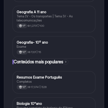
Geografia A 11 ano
Geografia
Tema IV - Os transportes | Tema IV - As
telecomunicações
1,270
100
11º
Geografia- 10º ano
Geografia
Exame
720
15
10º
Conteúdos mais populares
9
Resumos Exame Português
Português
Completos
17,074
328
10º
Biologia 10°ano
Biologia
Resumo completo de biologia de 10°ano