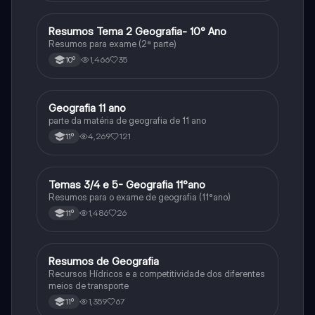
Resumos Tema 2 Geografia- 10° Ano
Geografia
Resumos para exame (2ª parte)
1,466
35
10º
Geografia 11 ano
Geografia
parte da matéria de geografia de 11 ano
4,269
121
11º
Temas 3/4 e 5- Geografia 11°ano
Geografia
Resumos para o exame de geografia (11°ano)
1,486
26
11º
Resumos de Geografia
Geografia
Recursos Hídricos e a competitividade dos diferentes
meios de transporte
1,359
67
11º