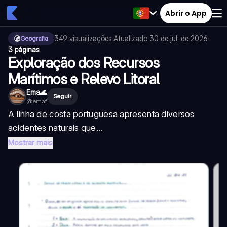
Abrir o App
349
visualizações
·
Atualizado
30 de jul. de 2026
·
Geografia
3 páginas
Exploração dos Recursos
Marítimos e Relevo Litoral
Ema🌊
Seguir
@
emaf
A linha de costa portuguesa apresenta diversos
acidentes naturais que...
Mostrar mais