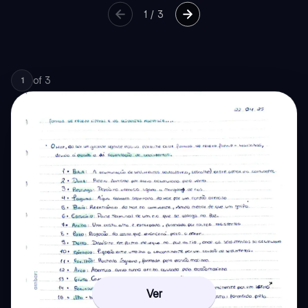
1
/
3
of
3
1
Ver