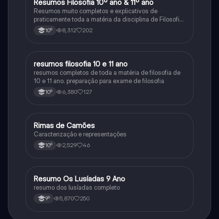
Resumos Filosofia 10º ano & 11º ano
Filosofia
Resumos muito completos e explicativos de
praticamente toda a matéria da disciplina de Filosofia
no ensino secundário em Portugal @mariiarafael
8,312
202
10º
resumos filosofia 10 e 11 ano
Filosofia
resumos completos de toda a matéria de filosofia de
10 e 11 ano. preparação para exame de filosofia
6,380
127
10º
Rimas de Camões
Português
Caracterização e representações
2,529
46
10º
Resumo Os Lusíadas 9 Ano
Português
resumo dos lusíadas completo
5,870
250
9º