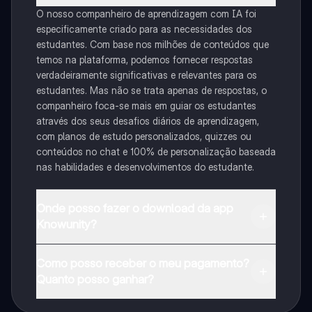
O nosso companheiro de aprendizagem com IA foi
especificamente criado para as necessidades dos
estudantes. Com base nos milhões de conteúdos que
temos na plataforma, podemos fornecer respostas
verdadeiramente significativas e relevantes para os
estudantes. Mas não se trata apenas de respostas, o
companheiro foca-se mais em guiar os estudantes
através dos seus desafios diários de aprendizagem,
com planos de estudo personalizados, quizzes ou
conteúdos no chat e 100% de personalização baseada
nas habilidades e desenvolvimentos do estudante.
Onde posso fazer o download da app
Knowunity?
Pode descarregar a aplicação na Google Play Store e
Como posso receber o meu pagamento?
na Apple App Store.
Quanto posso ganhar?
Sim, tem acesso gratuito ao conteúdo da aplicação e