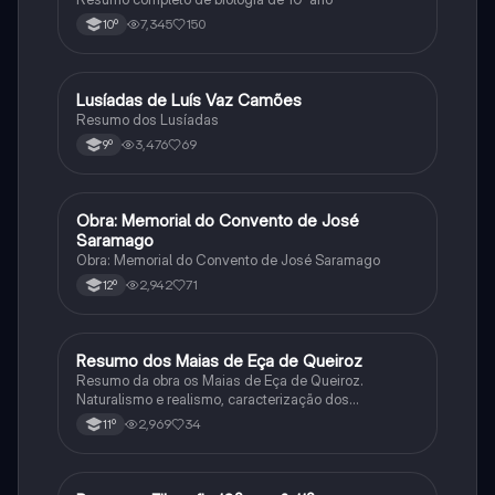
7,345
150
10º
Lusíadas de Luís Vaz Camões
Português
Resumo dos Lusíadas
3,476
69
9º
Obra: Memorial do Convento de José
Português
Saramago
Obra: Memorial do Convento de José Saramago
2,942
71
12º
Resumo dos Maias de Eça de Queiroz
Português
Resumo da obra os Maias de Eça de Queiroz.
Naturalismo e realismo, caracterização dos
personagens e contexto histórico.
2,969
34
11º