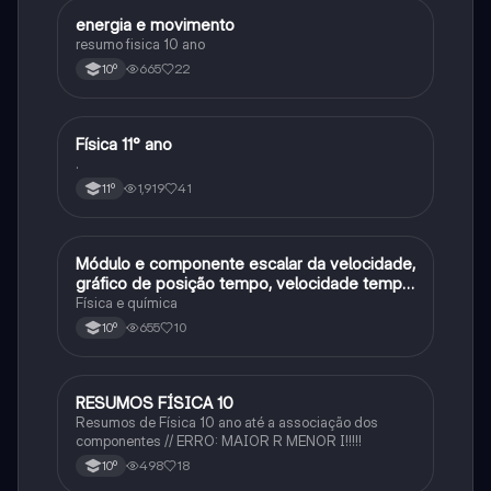
energia e movimento
Física
resumo fisica 10 ano
665
22
10º
Física 11° ano
Física
.
1,919
41
11º
Módulo e componente escalar da velocidade,
Física
gráfico de posição tempo, velocidade tempo
e acelaracao
Física e química
655
10
10º
RESUMOS FÍSICA 10
Física
Resumos de Física 10 ano até a associação dos
componentes // ERRO: MAIOR R MENOR I!!!!!
498
18
10º