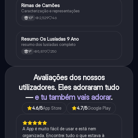
Rimas de Camões
Português
Caracterização e representações
2,529
46
10º
Resumo Os Lusíadas 9 Ano
Português
resumo dos lusíadas completo
5,870
250
9º
Avaliações dos nossos
utilizadores. Eles adoraram tudo
—
e tu também vais adorar
.
4.6
/5
App Store
4.7
/5
Google Play
A App é muito fácil de usar e está nem
organizada. Encontrei tudo o que estava à