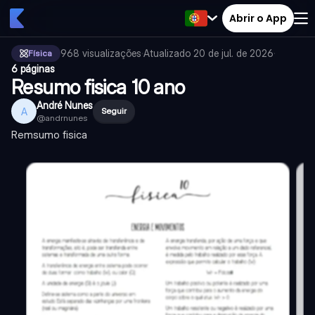
Abrir o App
968
visualizações
·
Atualizado
20 de jul. de 2026
·
Física
6 páginas
Resumo fisica 10 ano
André Nunes
A
Seguir
@
andrnunes
Remsumo fisica