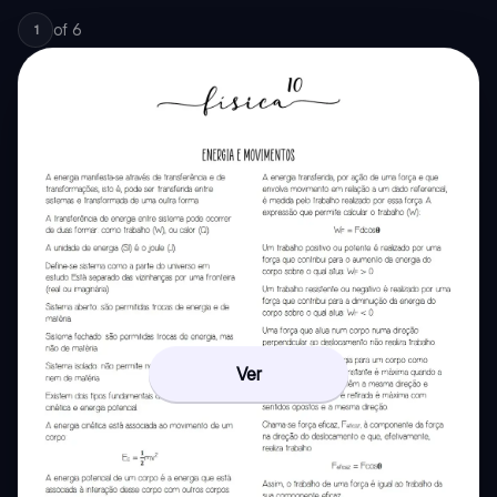
of
6
1
Ver