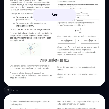
Ver
of
6
3