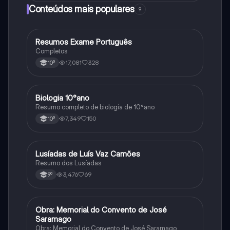
Conteúdos mais populares
9
Resumos Exame Português
Português
Completos
17,081
328
10º
Biologia 10°ano
Biologia
Resumo completo de biologia de 10°ano
7,349
150
10º
Lusíadas de Luís Vaz Camões
Português
Resumo dos Lusíadas
3,476
69
9º
Obra: Memorial do Convento de José
Português
Saramago
Obra: Memorial do Convento de José Saramago