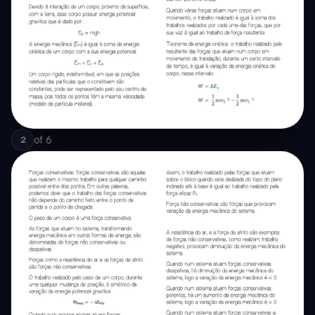
of
6
2