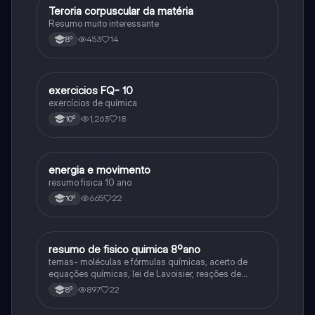
Teroria corpuscular da matéria
Fisica e Quimica
Resumo muito interessante
453
14
8º
exercicios FQ- 10
Fisica e Quimica
exercícios de química
1,263
18
10º
energia e movimento
Física
resumo fisica 10 ano
665
22
10º
resumo de fisico quimica 8ºano
Fisica e Quimica
temas- moléculas e fórmulas químicas, acerto de
equações químicas, lei de Lavoisier, reações de
combustão, ácidos e bases,
897
22
8º