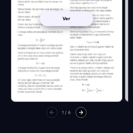
Ver
1
/
6