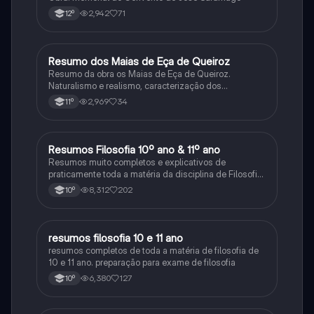
2,942
71
12º
Resumo dos Maias de Eça de Queiroz
Português
Resumo da obra os Maias de Eça de Queiroz.
Naturalismo e realismo, caracterização dos
personagens e contexto histórico.
2,969
34
11º
Resumos Filosofia 10º ano & 11º ano
Filosofia
Resumos muito completos e explicativos de
praticamente toda a matéria da disciplina de Filosofia
no ensino secundário em Portugal @mariiarafael
8,312
202
10º
resumos filosofia 10 e 11 ano
Filosofia
resumos completos de toda a matéria de filosofia de
10 e 11 ano. preparação para exame de filosofia
6,380
127
10º