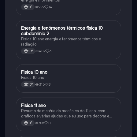
energia e movimentos
992
14
11º
Energia e fenómenos térmicos física 10
Física
subdominio 2
Física 10 ano energia e fenómenos térmicos e
radiação
402
6
10º
Fisica 10 ano
Física
Fisica 10 ano
316
8
10º
Fisica 11 ano
Física
Resumo da matéria da mecânica do 11 ano, com
gráficos e várias ajudas que eu uso para decorar e
aprender a matéria
705
11
11º