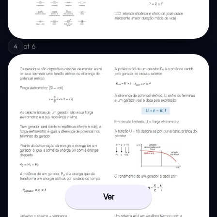
of
6
4
Ver