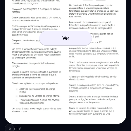
Ver
of
6
6