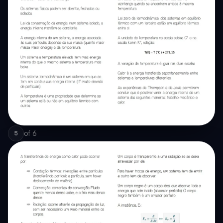
of
6
5