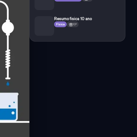
Resumo fisica 10 ano
Física
10º