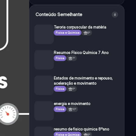
Conteúdo Semelhante
6
Teroria corpuscular da matéria
Fisica e Quimica
8º
Resumos Físico Química 7 Ano
Física
7º
Estados de movimento e repouso,
aceleração e movimento
Física
9º
energia e movimento
Física
10º
resumo de fisico quimica 8ºano
Fisica e Quimica
8º