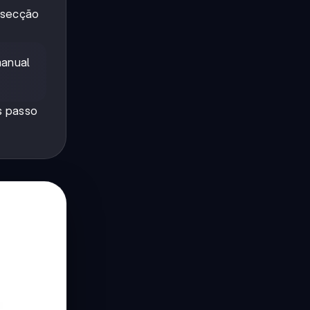
a secção
manual
s passo