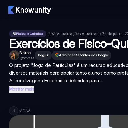
Knowunity
1.263
visualizações
·
Atualizado
22 de jul. de 
Fisica e Quimica
Exercícios de Físico-Q
Nekas
Seguir
Adicionar às fontes do Google
@
nekass
O projeto "Jogo de Partículas" é um recurso educativo
diversos materiais para apoiar tanto alunos como pr
Aprendizagens Essenciais definidas para...
Mostrar mais
of
286
1