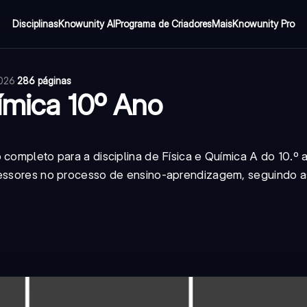
Disciplinas
Knowunity AI
Programa de Criadores
Mais
Knowunity Pro
2026
·
286 páginas
uímica 10º Ano
 completo para a disciplina de Física e Química A do 10.º
ofessores no processo de ensino-aprendizagem, seguindo a