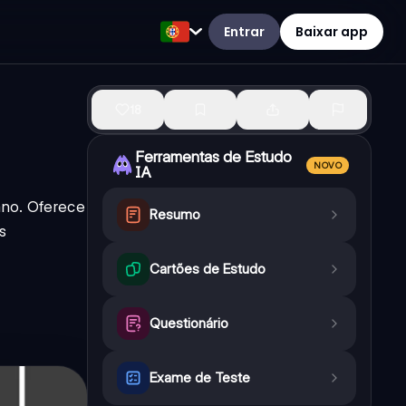
Entrar
Baixar app
18
Ferramentas de Estudo
NOVO
IA
 ano. Oferece
Resumo
s
Cartões de Estudo
Questionário
Exame de Teste