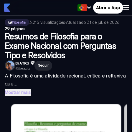
Abrir o App
3.213
visualizações
·
Atualizado
31 de jul. de 2026
·
Filosofia
29 páginas
Resumos de Filosofia para o
Exame Nacional com Perguntas
Tipo e Resolvidos
ʙᴇᴀᴛʀɪᴢ 🐻
Seguir
@
beazita
A Filosofia é uma atividade racional, crítica e reflexiva
que...
Mostrar mais