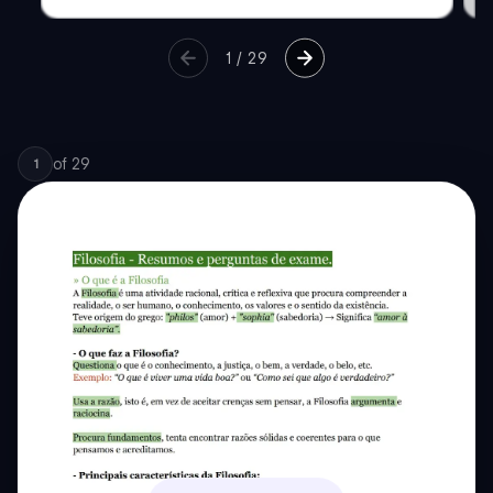
1
/
29
of
29
1