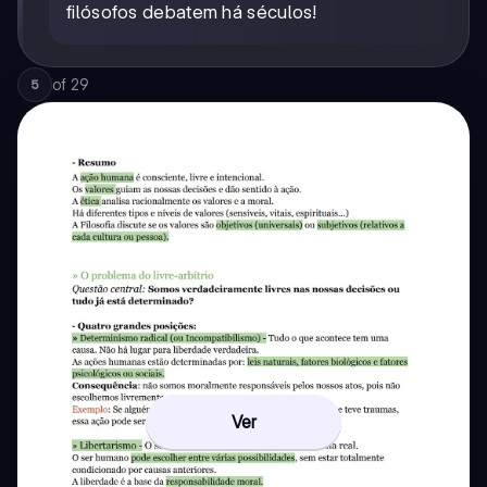
filósofos debatem há séculos!
of
29
5
Ver