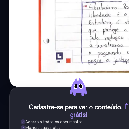
Cadastre-se para ver o conteúdo
.
É
grátis!
Acesso a todos os documentos
Melhore suas notas