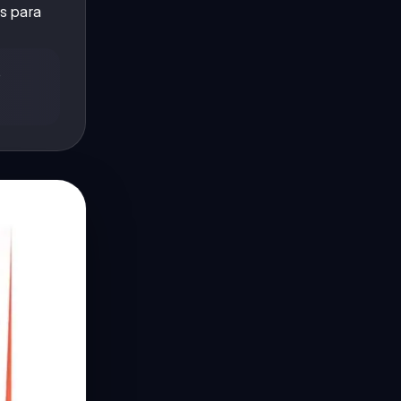
s para
o