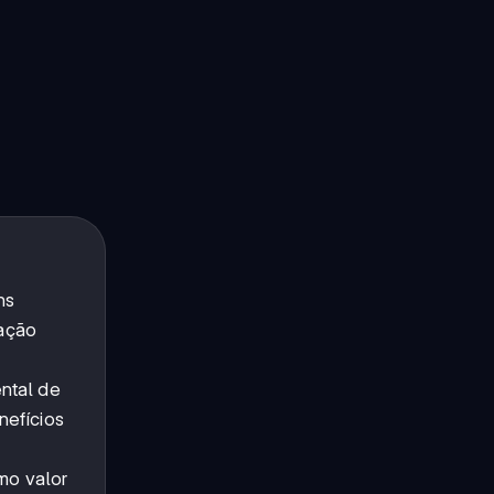
ns
sação
ental de
nefícios
mo valor