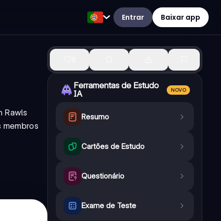
Entrar
Baixar app
8
Ferramentas de Estudo
NOVO
IA
hn Rawls
Resumo
 os membros
Cartões de Estudo
Questionário
Exame de Teste