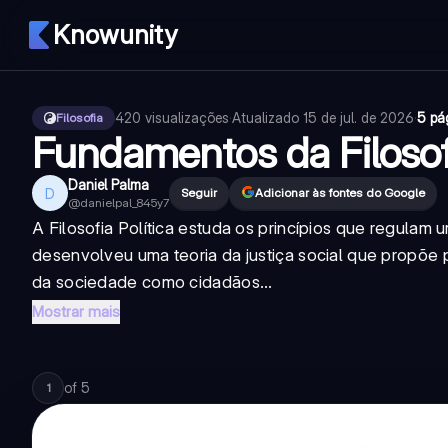
Knowunity
420
visualizações
·
Atualizado
15 de jul. de 2026
·
5 pá
Filosofia
Fundamentos da Filosofi
Daniel Palma
D
Seguir
Adicionar às fontes do Google
@
danielpal_845y7
A Filosofia Política estuda os princípios que regula
desenvolveu uma teoria da justiça social que propõe pr
da sociedade como cidadãos...
Mostrar mais
of
5
1