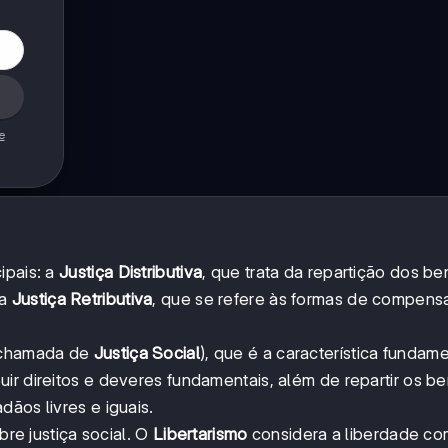
e
ipais: a
Justiça Distributiva
, que trata da repartição dos be
 a
Justiça Retributiva
, que se refere às formas de compen
m chamada de
Justiça Social
), que é a característica fundam
ir direitos e deveres fundamentais, além de repartir os be
ãos livres e iguais.
bre justiça social. O
Libertarismo
considera a liberdade co