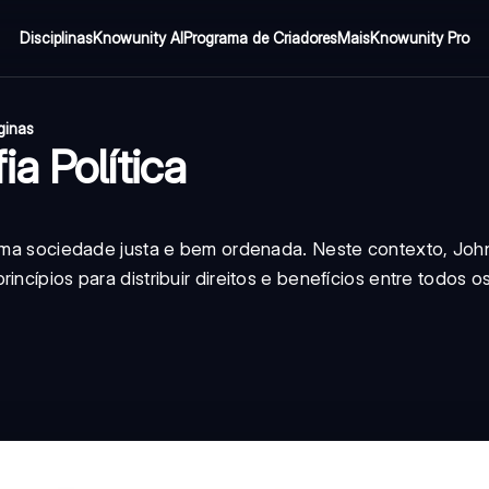
Disciplinas
Knowunity AI
Programa de Criadores
Mais
Knowunity Pro
ginas
a Política
m uma sociedade justa e bem ordenada. Neste contexto, Jo
incípios para distribuir direitos e benefícios entre todos