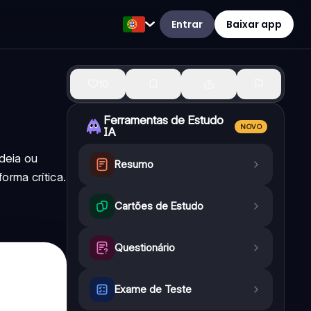
Entrar
Baixar app
10
Ferramentas de Estudo
NOVO
IA
deia ou
Resumo
orma crítica.
Cartões de Estudo
Questionário
Exame de Teste