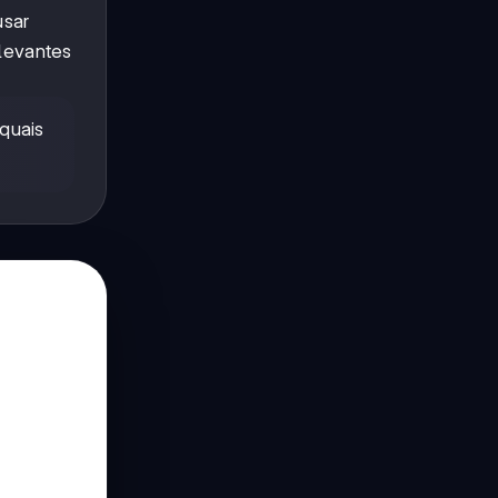
usar
elevantes
quais