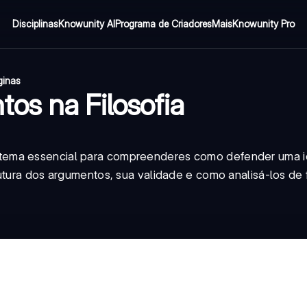
Disciplinas
Knowunity AI
Programa de Criadores
Mais
Knowunity Pro
ginas
os na Filosofia
tema essencial para compreenderes como defender uma i
utura dos argumentos, sua validade e como analisá-los de f