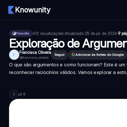
Knowunity
612
visualizações
·
Atualizado
25 de jul. de 2026
·
9 pá
Filosofia
Exploração de Argument
Francisca Oliveira
F
Seguir
Adicionar às fontes do Google
@
francisca_esbxb
O que são argumentos e como funcionam? Este é um 
reconhecer raciocínios válidos. Vamos explorar a estr
of
9
1