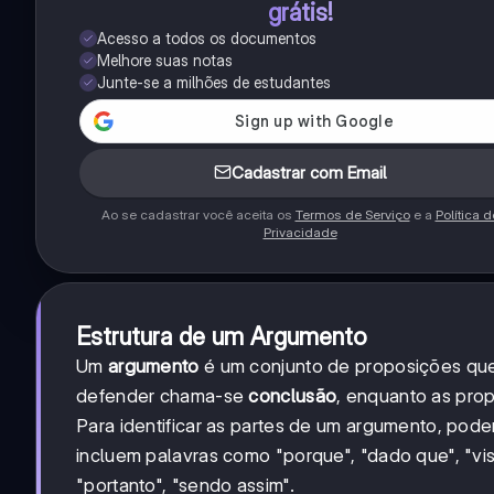
grátis!
Acesso a todos os documentos
Melhore suas notas
Junte-se a milhões de estudantes
Cadastrar com Email
Ao se cadastrar você aceita os
Termos de Serviço
e a
Política d
Privacidade
Estrutura de um Argumento
Um
argumento
é um conjunto de proposições que 
defender chama-se
conclusão
, enquanto as pro
Para identificar as partes de um argumento, pod
incluem palavras como "porque", "dado que", "vi
"portanto", "sendo assim".