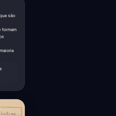
 que são
ue formam
os
maioria
s