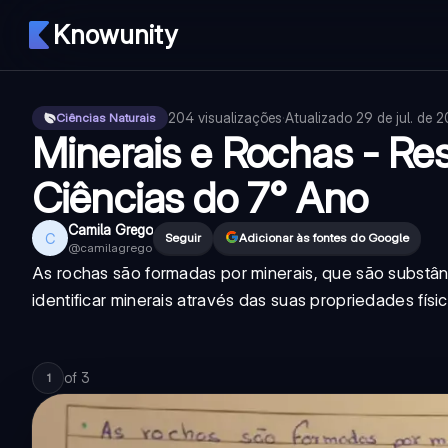
Knowunity
204
visualizações
·
Atualizado
29 de jul. de 
Ciências Naturais
Minerais e Rochas - R
Ciências do 7° Ano
Camila Grego
C
Seguir
Adicionar às fontes do Google
@
camilagrego
As rochas são formadas por minerais, que são substân
identificar minerais através das suas propriedades físi
of
3
1