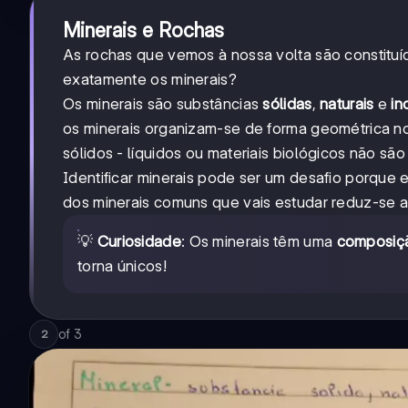
Minerais e Rochas
As rochas que vemos à nossa volta são constitu
exatamente os minerais?
Os minerais são substâncias
sólidas
,
naturais
e
in
os minerais organizam-se de forma geométrica no 
sólidos - líquidos ou materiais biológicos não sã
Identificar minerais pode ser um desafio porque 
dos minerais comuns que vais estudar reduz-se 
💡
Curiosidade
: Os minerais têm uma
composiçã
torna únicos!
of
3
2