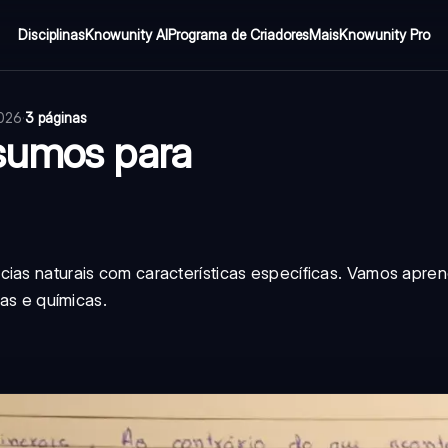
Disciplinas
Knowunity AI
Programa de Criadores
Mais
Knowunity Pro
2026
·
3 páginas
esumos para
cias naturais com características específicas. Vamos apr
cas e químicas.