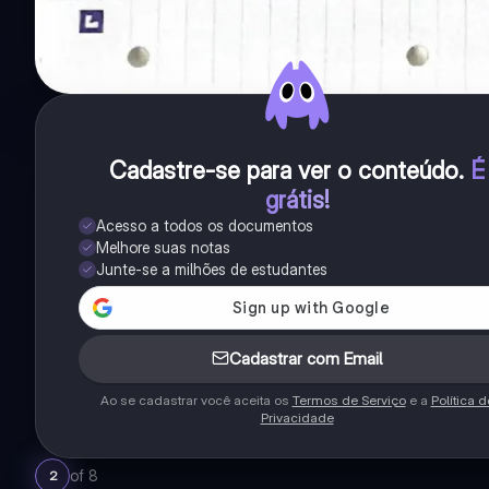
Cadastre-se para ver o conteúdo
.
É
grátis!
Acesso a todos os documentos
Melhore suas notas
Junte-se a milhões de estudantes
Cadastrar com Email
Ao se cadastrar você aceita os
Termos de Serviço
e a
Política d
Privacidade
of
8
2