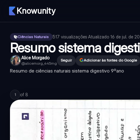
Knowunity
517
visualizações
·
Atualizado
16 de jul. de 2
Ciências Naturais
Resumo sistema digest
Alice Morgado
Seguir
Adicionar às fontes do Google
@
alicemorg_445mg
Resumo de ciências naturais sistema digestivo 9ºano
of
8
1