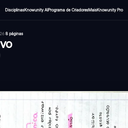
Disciplinas
Knowunity AI
Programa de Criadores
Mais
Knowunity Pro
026
·
8 páginas
ivo