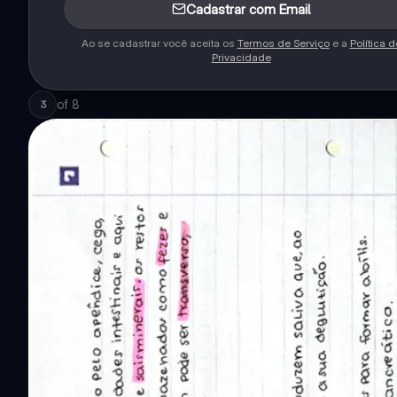
Cadastrar com Email
Ao se cadastrar você aceita os
Termos de Serviço
e a
Política d
Privacidade
of
8
3