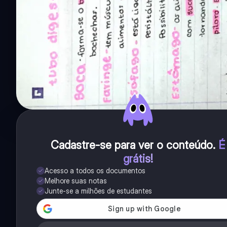
Cadastre-se para ver o conteúdo
.
É
grátis!
Acesso a todos os documentos
Melhore suas notas
Junte-se a milhões de estudantes