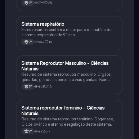
799
25
9º
Sistema respiratório
Ciências Naturais
Estes resumos contêm a maior parte da matéria do
sistema respiratório do 9º ano.
544
15
9º
Sistema Reprodutor Masculino - Ciências
Ciências Naturais
Naturais
Resumo de sistema reprodutor masculino: Órgãos,
gónadas, glândulas anexas e vias genitais. Bem
como espermatogénese e regulação deste sistema.
461
12
9º
Sistema reprodutor feminino - Ciências
Ciências Naturais
Naturais
Resumo do sistema reprodutor feminino. Oógenese,
Ciclos ovárico e uterino e regulação deste sistema.
492
7
9º