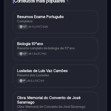
Conteúdos mais populares
9
Resumos Exame Português
Português
Completos
17,070
328
10º
Biologia 10°ano
Biologia
Resumo completo de biologia de 10°ano
7,343
150
10º
Lusíadas de Luís Vaz Camões
Português
Resumo dos Lusíadas
3,476
69
9º
Obra: Memorial do Convento de José
Português
Saramago
Obra: Memorial do Convento de José Saramago