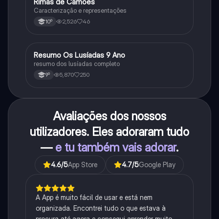
Rimas de Camões
Português
Caracterização e representações
2,526
46
10º
Resumo Os Lusíadas 9 Ano
Português
resumo dos lusíadas completo
5,870
250
9º
Avaliações dos nossos
utilizadores. Eles adoraram tudo
—
e tu também vais adorar
.
4.6
/5
App Store
4.7
/5
Google Play
A App é muito fácil de usar e está nem
organizada. Encontrei tudo o que estava à
procura até agora e consegui aprender muito