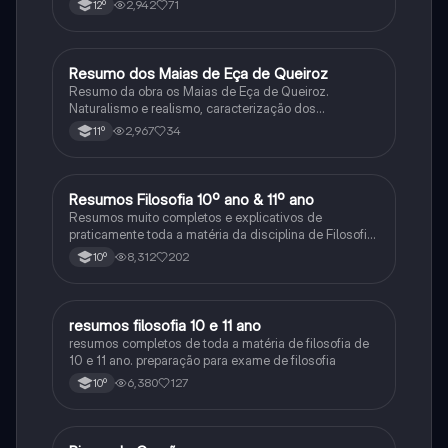
2,942
71
12º
Resumo dos Maias de Eça de Queiroz
Português
Resumo da obra os Maias de Eça de Queiroz.
Naturalismo e realismo, caracterização dos
personagens e contexto histórico.
2,967
34
11º
Resumos Filosofia 10º ano & 11º ano
Filosofia
Resumos muito completos e explicativos de
praticamente toda a matéria da disciplina de Filosofia
no ensino secundário em Portugal @mariiarafael
8,312
202
10º
resumos filosofia 10 e 11 ano
Filosofia
resumos completos de toda a matéria de filosofia de
10 e 11 ano. preparação para exame de filosofia
6,380
127
10º