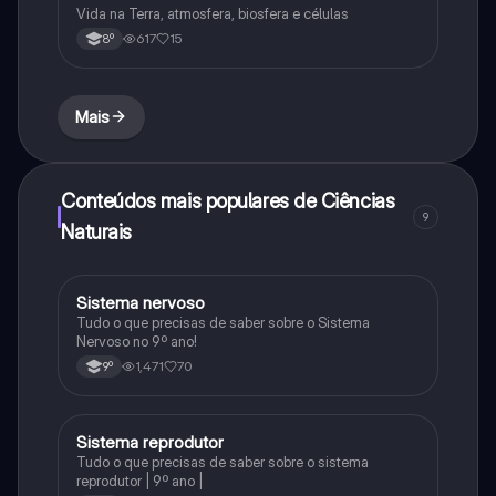
Vida na Terra, atmosfera, biosfera e células
617
15
8º
Mais
Conteúdos mais populares de Ciências
9
Naturais
Sistema nervoso
Ciências Naturais
Tudo o que precisas de saber sobre o Sistema
Nervoso no 9º ano!
1,471
70
9º
Sistema reprodutor
Ciências Naturais
Tudo o que precisas de saber sobre o sistema
reprodutor | 9º ano |