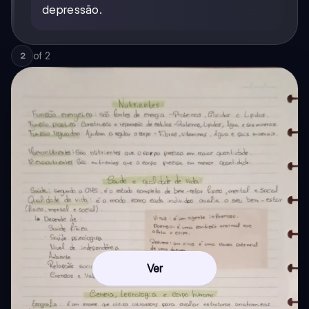
depressão.
of
2
2
Ver