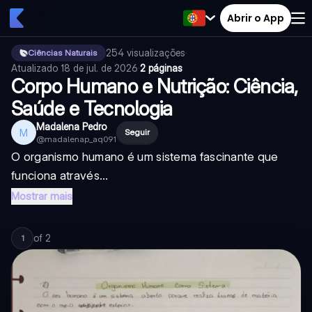
Abrir o App
254
visualizações
·
Ciências Naturais
Atualizado
18 de jul. de 2026
·
2 páginas
Corpo Humano e Nutrição: Ciência,
Saúde e Tecnologia
Madalena Pedro
M
Seguir
@
madalenap_aq091
O organismo humano é um sistema fascinante que
funciona através...
Mostrar mais
of
2
1