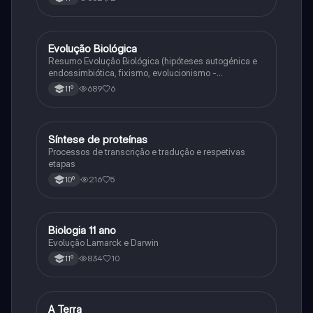
Evolução Biológica
Biologia
Resumo Evolução Biológica (hipóteses autogénica e
endossimbiótica, fixismo, evolucionismo -
argumentos, lamarckismo, darwinismo,
689
6
11º
neodarwinismo)
Síntese de proteínas
Biologia
Processos de transcrição e tradução e respetivas
etapas
216
5
10º
Biologia 11 ano
Biologia
Evolução Lamarck e Darwin
834
10
11º
A Terra
Ciências Naturais