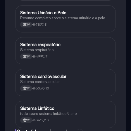
Sistema Urinário e Pele
Ciências Naturais
Resumo completo sobre o sistema urinário e a pele.
710
11
9º
Sistema respiratório
Ciências Naturais
Sistema respiratório
499
7
9º
Sistema cardiovascular
Ciências Naturais
Sistema cardiovascular
606
10
9º
Sistema Linfático
Ciências Naturais
tudo sobre sistema linfático 9 ano
341
10
9º