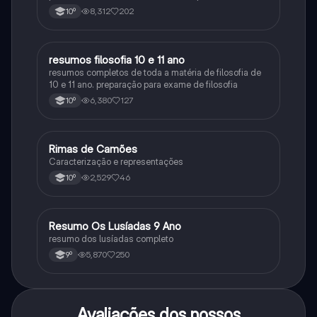
no ensino secundário em Portugal @mariiarafael
8,312
202
10º
resumos filosofia 10 e 11 ano
Filosofia
resumos completos de toda a matéria de filosofia de
10 e 11 ano. preparação para exame de filosofia
6,380
127
10º
Rimas de Camões
Português
Caracterização e representações
2,529
46
10º
Resumo Os Lusíadas 9 Ano
Português
resumo dos lusíadas completo
5,870
250
9º
Avaliações dos nossos