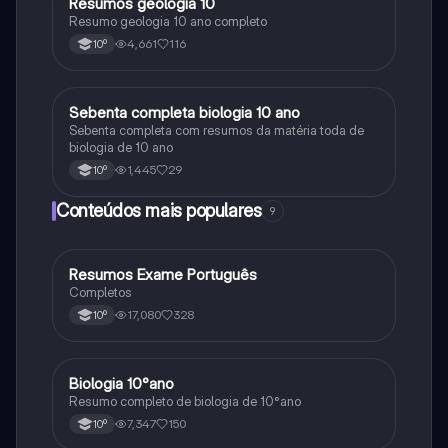
Resumos geologia 10
Biologia
Resumo geologia 10 ano completo
4,661
116
10º
Sebenta completa biologia 10 ano
Biologia
Sebenta completa com resumos da matéria toda de
biologia de 10 ano
1,445
29
10º
Conteúdos mais populares
9
Resumos Exame Português
Português
Completos
17,080
328
10º
Biologia 10°ano
Biologia
Resumo completo de biologia de 10°ano
7,347
150
10º