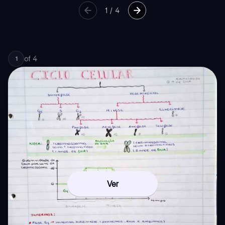
1
/
4
of
4
1
Ver