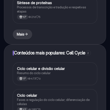
Síntese de proteínas
Biologia
Processos de transcrição e tradução e respetivas
etapas
216
5
10º
Mais
Conteúdos mais populares: Cell Cycle
2
Ciclo celular e divisão celular
Biologia
Resumo do ciclo celular
473
6
11º
Ciclo celular
Biologia
Fases e regulação do ciclo celular; diferenciação de
células
285
5
10º