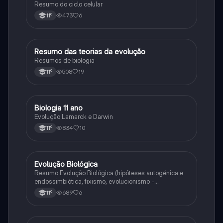
Resumo do ciclo celular
473
6
11º
Resumo das teorias da evolução
Biologia
Resumos de biologia
508
19
11º
Biologia 11 ano
Biologia
Evolução Lamarck e Darwin
834
10
11º
Evolução Biológica
Biologia
Resumo Evolução Biológica (hipóteses autogénica e
endossimbiótica, fixismo, evolucionismo -
argumentos, lamarckismo, darwinismo,
689
6
11º
neodarwinismo)