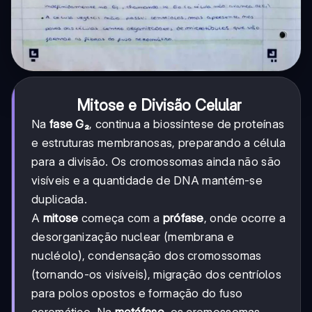
Mitose e Divisão Celular
Na
fase G₂
, continua a biossíntese de proteínas
e estruturas membranosas, preparando a célula
para a divisão. Os cromossomas ainda não são
visíveis e a quantidade de DNA mantém-se
duplicada.
A
mitose
começa com a
prófase
, onde ocorre a
desorganização nuclear (membrana e
nucléolo), condensação dos cromossomas
(tornando-os visíveis), migração dos centríolos
para polos opostos e formação do fuso
acromático. Na
metáfase
, os cromossomas