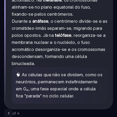
alinham-se no plano equatorial do fuso,
fixando-se pelos centrómeros.
Durante a
anáfase
, o centrómero divide-se e as
cromátides-irmãs separam-se, migrando para
polos opostos. Já na
telófase
, reorganiza-se a
membrana nuclear e o nucléolo, o fuso
acromático desorganiza-se e os cromossomas
descondensam, formando uma célula
binucleada.
🧠 As células que não se dividem, como os
neurónios, permanecem indefinidamente
em G₀, uma fase especial onde a célula
fica "parada" no ciclo celular.
of
4
3