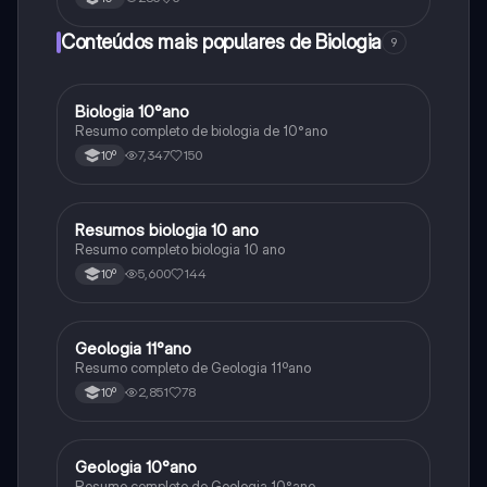
Conteúdos mais populares de Biologia
9
Biologia 10°ano
Biologia
Resumo completo de biologia de 10°ano
7,347
150
10º
Resumos biologia 10 ano
Biologia
Resumo completo biologia 10 ano
5,600
144
10º
Geologia 11°ano
Biologia
Resumo completo de Geologia 11ºano
2,851
78
10º
Geologia 10°ano
Biologia
Resumo completo de Geologia 10°ano