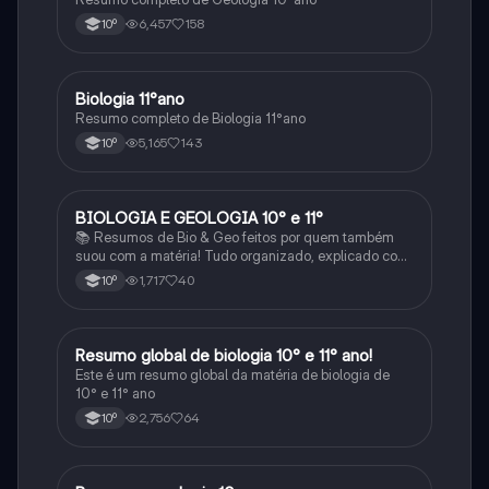
6,457
158
10º
Biologia 11°ano
Biologia
Resumo completo de Biologia 11°ano
5,165
143
10º
BIOLOGIA E GEOLOGIA 10° e 11°
Biologia
📚 Resumos de Bio & Geo feitos por quem também
suou com a matéria! Tudo organizado, explicado com
clareza e cheio de esquemas que ajudam mesmo a
1,717
40
10º
perceber. Para estudar sem stress e com mais
sucesso! 🌱🌍✨
Resumo global de biologia 10° e 11° ano!
Biologia
Este é um resumo global da matéria de biologia de
10° e 11° ano
2,756
64
10º