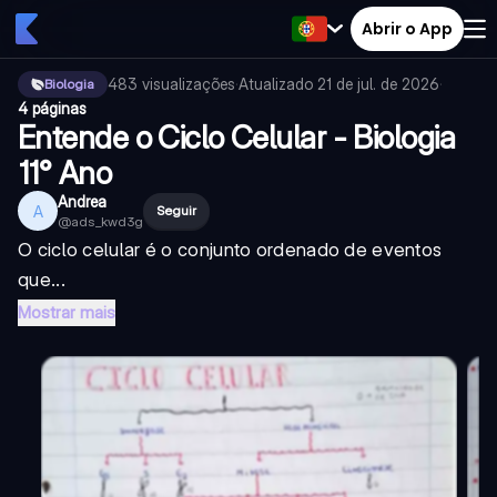
Abrir o App
483
visualizações
·
Atualizado
21 de jul. de 2026
·
Biologia
4 páginas
Entende o Ciclo Celular - Biologia
11° Ano
Andrea
A
Seguir
@
ads_kwd3g
O ciclo celular é o conjunto ordenado de eventos
que...
Mostrar mais