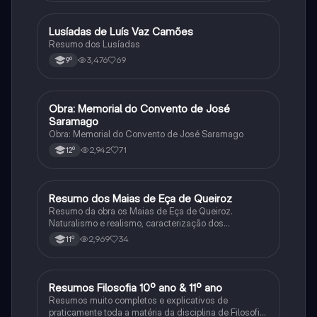
Lusíadas de Luís Vaz Camões
Português
Resumo dos Lusíadas
3,476
69
9º
Obra: Memorial do Convento de José
Português
Saramago
Obra: Memorial do Convento de José Saramago
2,942
71
12º
Resumo dos Maias de Eça de Queiroz
Português
Resumo da obra os Maias de Eça de Queiroz.
Naturalismo e realismo, caracterização dos
personagens e contexto histórico.
2,969
34
11º
Resumos Filosofia 10º ano & 11º ano
Filosofia
Resumos muito completos e explicativos de
praticamente toda a matéria da disciplina de Filosofia