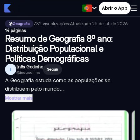
Abrir o App
782
visualizações
·
Atualizado
25 de jul. de 2026
·
Geografia
14 páginas
Resumo de Geografia 8º ano:
Distribuição Populacional e
Políticas Demográficas
Inês Godinho
I
Seguir
@
insgodinho
A Geografia estuda como as populações se
distribuem pelo mundo...
Mostrar mais