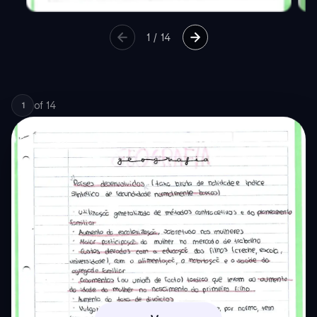
1
/
14
of
14
1