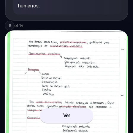
humanos.
of
14
8
Ver