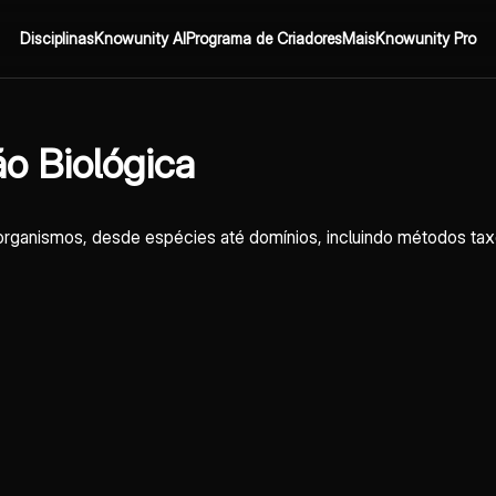
Disciplinas
Knowunity AI
Programa de Criadores
Mais
Knowunity Pro
ão Biológica
 organismos, desde espécies até domínios, incluindo métodos tax