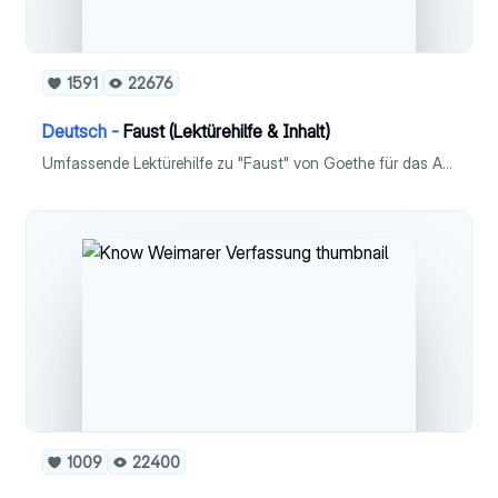
1591
22676
Deutsch -
Faust (Lektürehilfe & Inhalt)
Umfassende Lektürehilfe zu "Faust" von Goethe für das Abitur - Kurzzusammenfassung - Figuren - Inhalt (jede Szene) - Fausts Entwicklung - Vergleich: Faust & Gretchen - Entgrenzungsversuche - Interpretation - Form - Sprache & Stil - Gattung & Epoche
1009
22400