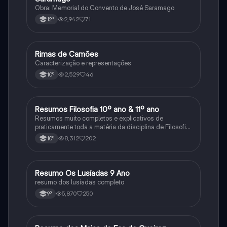
Obra: Memorial do Convento de José Saramago
2,942
71
12º
Rimas de Camões
Português
Caracterização e representações
2,529
46
10º
Resumos Filosofia 10º ano & 11º ano
Filosofia
Resumos muito completos e explicativos de
praticamente toda a matéria da disciplina de Filosofia
no ensino secundário em Portugal @mariiarafael
8,312
202
10º
Resumo Os Lusíadas 9 Ano
Português
resumo dos lusíadas completo
5,870
250
9º