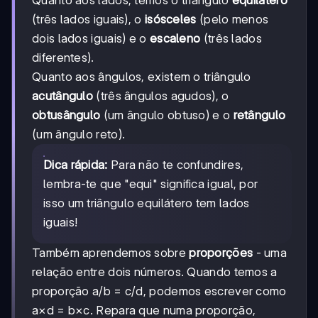
(três lados iguais), o
isósceles
(pelo menos
dois lados iguais) e o
escaleno
(três lados
diferentes).
Quanto aos ângulos, existem o triângulo
acutângulo
(três ângulos agudos), o
obtusângulo
(um ângulo obtuso) e o
retângulo
(um ângulo reto).
Dica rápida:
Para não te confundires,
lembra-te que "equi" significa igual, por
isso um triângulo equilátero tem lados
iguais!
Também aprendemos sobre
proporções
- uma
relação entre dois números. Quando temos a
proporção a/b = c/d, podemos escrever como
a×d = b×c. Repara que numa proporção,