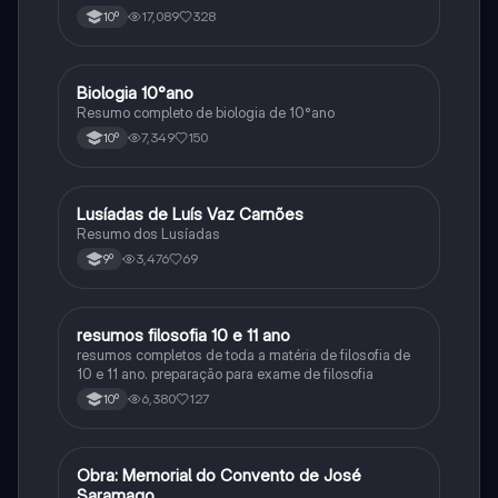
17,089
328
10º
Biologia 10°ano
Biologia
Resumo completo de biologia de 10°ano
7,349
150
10º
Lusíadas de Luís Vaz Camões
Português
Resumo dos Lusíadas
3,476
69
9º
resumos filosofia 10 e 11 ano
Filosofia
resumos completos de toda a matéria de filosofia de
10 e 11 ano. preparação para exame de filosofia
6,380
127
10º
Obra: Memorial do Convento de José
Português
Saramago