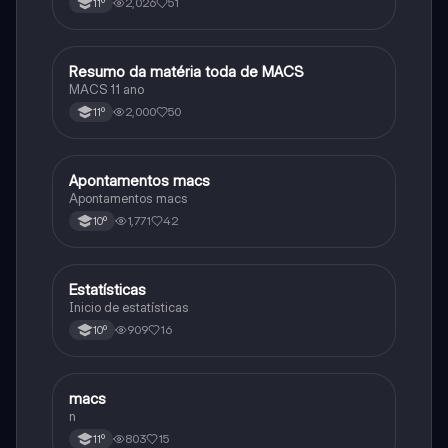
2,026
51
11º
Resumo da matéria toda de MACS
Matemática
MACS 11 ano
2,000
50
11º
Apontamentos macs
Matemática
Apontamentos macs
1,771
42
10º
Estatísticas
Matemática
Inicio de estatísticas
909
16
10º
macs
Matemática
n
803
15
11º