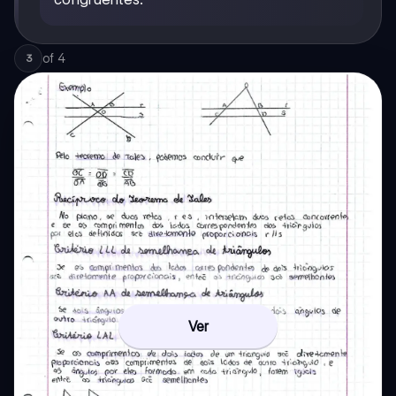
of
4
3
Ver