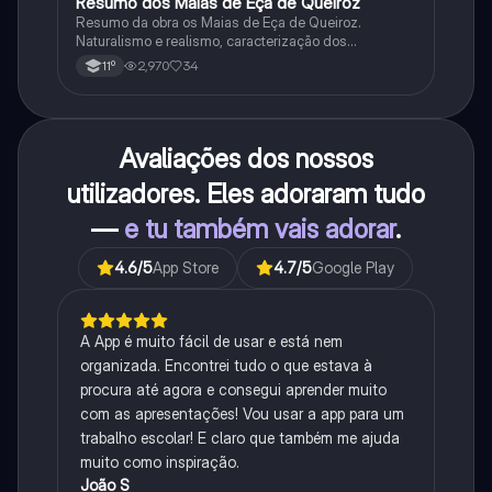
Resumo dos Maias de Eça de Queiroz
Português
Resumo da obra os Maias de Eça de Queiroz.
Naturalismo e realismo, caracterização dos
personagens e contexto histórico.
2,970
34
11º
Avaliações dos nossos
utilizadores. Eles adoraram tudo
—
e tu também vais adorar
.
4.6
/5
App Store
4.7
/5
Google Play
A App é muito fácil de usar e está nem
organizada. Encontrei tudo o que estava à
procura até agora e consegui aprender muito
com as apresentações! Vou usar a app para um
trabalho escolar! E claro que também me ajuda
muito como inspiração.
João S