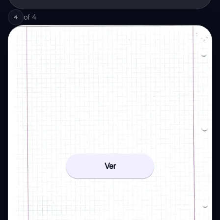
of
4
4
Ver