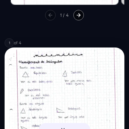
1
/
4
of
4
1