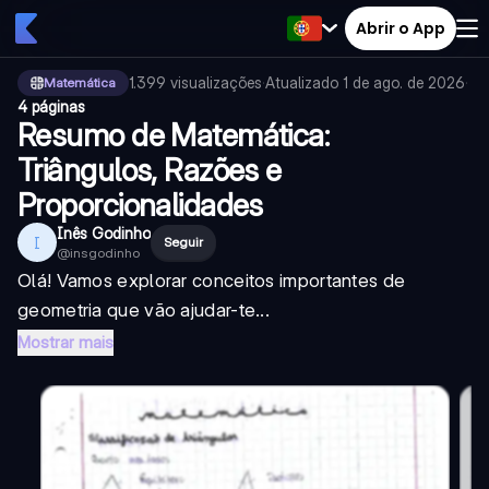
Abrir o App
1.399
visualizações
·
Atualizado
1 de ago. de 2026
·
Matemática
4 páginas
Resumo de Matemática:
Triângulos, Razões e
Proporcionalidades
Inês Godinho
I
Seguir
@
insgodinho
Olá! Vamos explorar conceitos importantes de
geometria que vão ajudar-te...
Mostrar mais