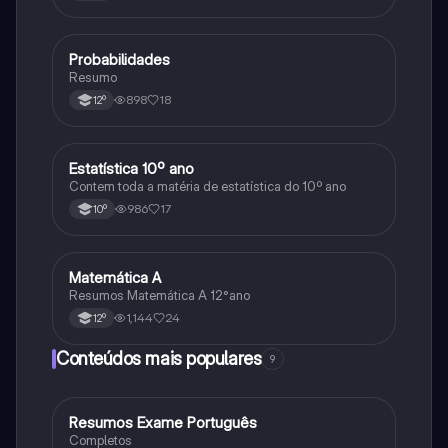
Probabilidades
Matemática
Resumo
898
18
12º
Estatística 10º ano
Matemática
Contem toda a matéria de estatística do 10º ano
986
17
10º
Matemática A
Matemática
Resumos Matemática A 12°ano
1,144
24
12º
Conteúdos mais populares
9
Resumos Exame Português
Português
Completos