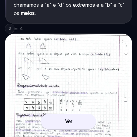
chamamos a "a" e "d" os
extremos
e a "b" e "c"
os
meios
.
of
4
2
Ver