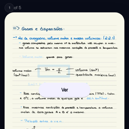
of
5
1
Ver