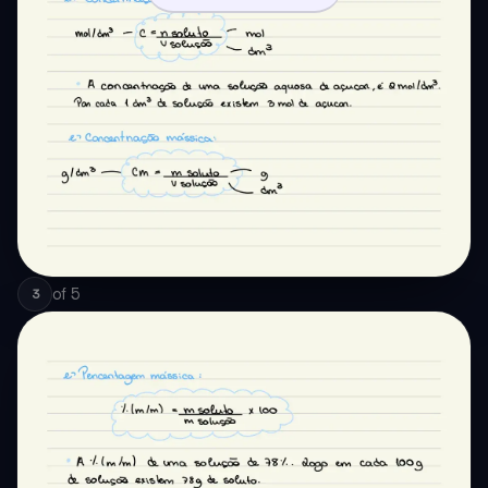
of
5
3