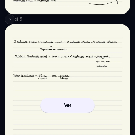
of
5
5
Ver