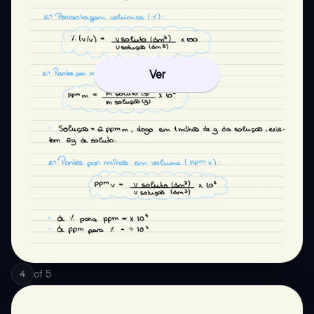
Ver
of
5
4