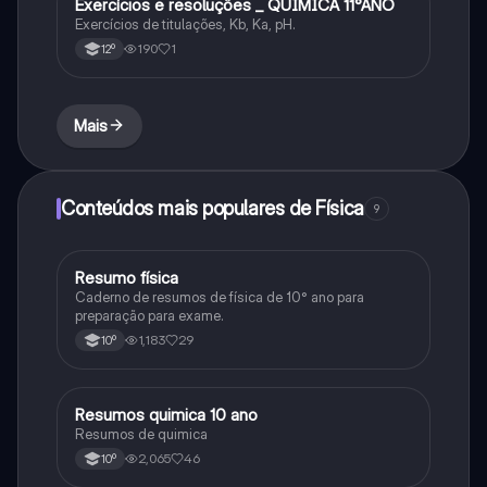
Exercícios e resoluções _ QUÍMICA 11°ANO
Química
Exercícios de titulações, Kb, Ka, pH.
190
1
12º
Mais
Conteúdos mais populares de Física
9
Resumo física
Física
Caderno de resumos de física de 10° ano para
preparação para exame.
1,183
29
10º
Resumos quimica 10 ano
Química
Resumos de quimica
2,065
46
10º