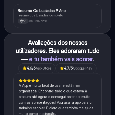
Resumo Os Lusíadas 9 Ano
Português
resumo dos lusíadas completo
5,870
250
9º
Avaliações dos nossos
utilizadores. Eles adoraram tudo
—
e tu também vais adorar
.
4.6
/5
App Store
4.7
/5
Google Play
A App é muito fácil de usar e está nem
organizada. Encontrei tudo o que estava à
procura até agora e consegui aprender muito
com as apresentações! Vou usar a app para um
trabalho escolar! E claro que também me ajuda
muito como inspiração.