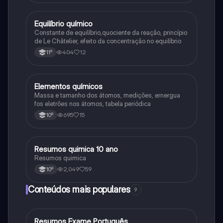
Equilíbrio químico
Química
Constante de equilíbrio,quociente da reação, princípio
de Le Châtelier, efeito da concentração no equilíbrio
404
12
11º
Elementos químicos
Química
Massa e tamanho dos átomos, medições, ernergua
fos eletrões nos átomos, tabela periódica
695
15
10º
Resumos quimica 10 ano
Química
Resumos quimica
2,049
59
10º
Conteúdos mais populares
9
Resumos Exame Português
Português