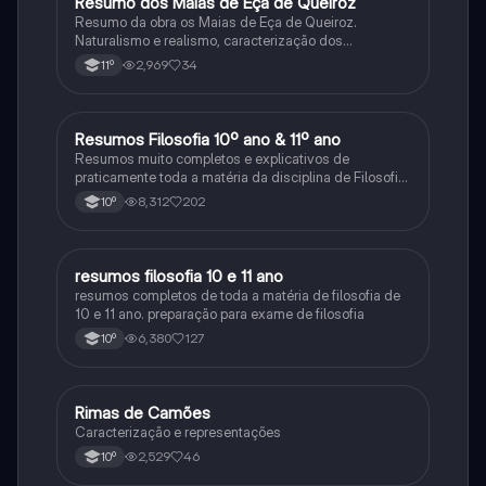
Resumo dos Maias de Eça de Queiroz
Português
Resumo da obra os Maias de Eça de Queiroz.
Naturalismo e realismo, caracterização dos
personagens e contexto histórico.
2,969
34
11º
Resumos Filosofia 10º ano & 11º ano
Filosofia
Resumos muito completos e explicativos de
praticamente toda a matéria da disciplina de Filosofia
no ensino secundário em Portugal @mariiarafael
8,312
202
10º
resumos filosofia 10 e 11 ano
Filosofia
resumos completos de toda a matéria de filosofia de
10 e 11 ano. preparação para exame de filosofia
6,380
127
10º
Rimas de Camões
Português
Caracterização e representações
2,529
46
10º