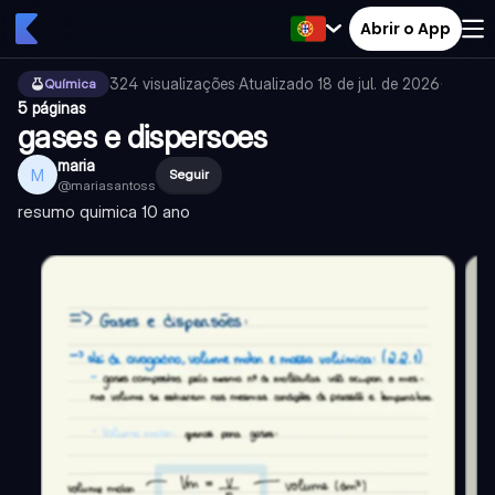
Abrir o App
324
visualizações
·
Atualizado
18 de jul. de 2026
·
Química
5 páginas
gases e dispersoes
maria
M
Seguir
@
mariasantoss
resumo quimica 10 ano