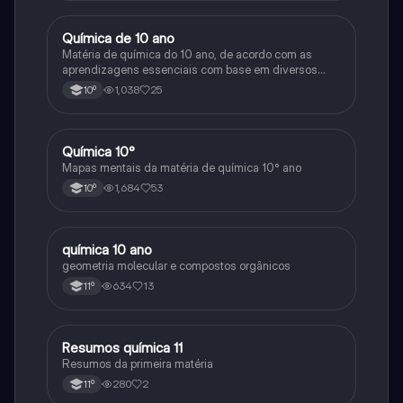
Química de 10 ano
Química
Matéria de química do 10 ano, de acordo com as
aprendizagens essenciais com base em diversos
recursos de modo a ser o mais completo possível.
1,038
25
10º
Espero que isto ajude outros tanto quanto me ajudou a
mim.
Química 10°
Química
Mapas mentais da matéria de química 10° ano
1,684
53
10º
química 10 ano
Química
geometria molecular e compostos orgânicos
634
13
11º
Resumos química 11
Química
Resumos da primeira matéria
280
2
11º