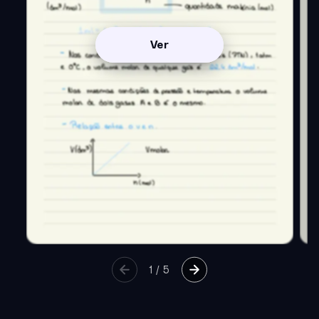
Ver
1
/
5