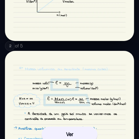
of
5
2
Ver