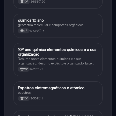
833
20
10º
química 10 ano
Química
geometria molecular e compostos orgânicos
634
13
11º
10º ano química elementos químicos e a sua
Química
organização
Resumo sobre elementos químicos e a sua
organização. Resumo explícito e organizado. Este
resumo inclui toda a matéria essencial para perceber
293
7
10º
tudo. Espero que goste!
Espetros eletromagnéticos e atómico
Química
espetros
309
1
10º