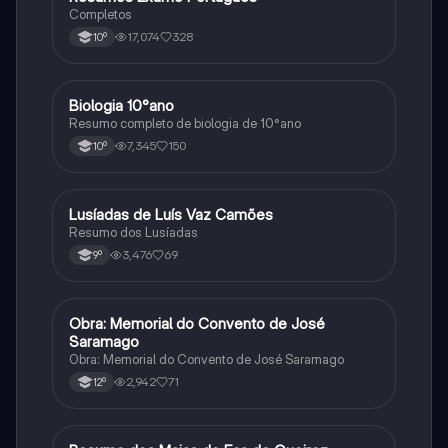
Completos
17,074
328
10º
Biologia 10°ano
Biologia
Resumo completo de biologia de 10°ano
7,345
150
10º
Lusíadas de Luís Vaz Camões
Português
Resumo dos Lusíadas
3,476
69
9º
Obra: Memorial do Convento de José
Português
Saramago
Obra: Memorial do Convento de José Saramago
2,942
71
12º