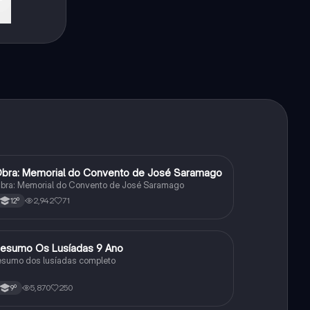
bra: Memorial do Convento de José Saramago
Português
bra: Memorial do Convento de José Saramago
2,942
71
12º
esumo Os Lusíadas 9 Ano
Português
esumo dos lusíadas completo
5,870
250
9º