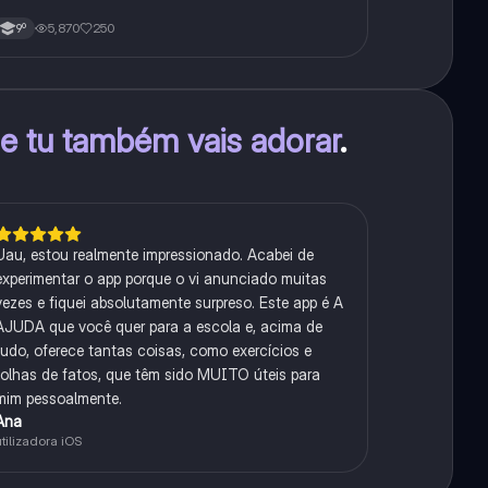
5,870
250
9º
e tu também vais adorar
.
Uau, estou realmente impressionado. Acabei de
experimentar o app porque o vi anunciado muitas
vezes e fiquei absolutamente surpreso. Este app é A
AJUDA que você quer para a escola e, acima de
tudo, oferece tantas coisas, como exercícios e
folhas de fatos, que têm sido MUITO úteis para
mim pessoalmente.
Ana
utilizadora iOS