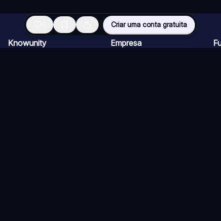
0
Criar uma conta gratuita
Knowunity
Empresa
Fu
Página inicial
Carreiras
Vi
Suporte
Programa de Criadores
Ch
Segurança
Kit de imprensa
Ca
Entrar
Qu
Áreas de conhecimento
Re
Ex
trizes
Termos de uso (Criador)
Política de Cancelamento
Contacto & 