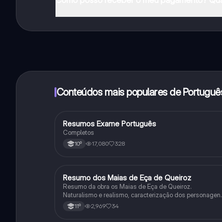
Sim, tem acesso gratuito ao conteúdo da aplicação 
funcionalidades da aplicação, pode adquirir o Knowun
Conteúdos mais populares de Portuguê
Resumos Exame Português
Português
Completos
17,080
328
10º
Resumo dos Maias de Eça de Queiroz
Português
Resumo da obra os Maias de Eça de Queiroz.
Naturalismo e realismo, caracterização dos personagen
e contexto histórico.
2,969
34
11º