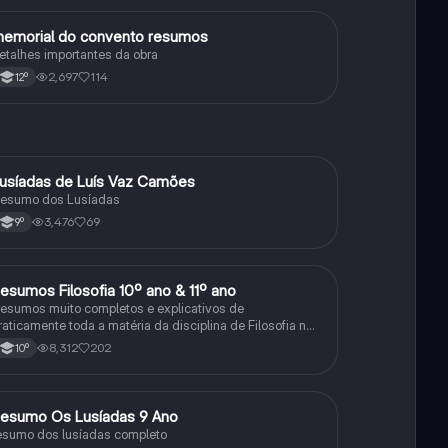
emorial do convento resumos
Português
etalhes importantes da obra
2,697
114
12º
usíadas de Luís Vaz Camões
Português
esumo dos Lusíadas
3,476
69
9º
esumos Filosofia 10º ano & 11º ano
Filosofia
esumos muito completos e explicativos de
raticamente toda a matéria da disciplina de Filosofia no
ensino secundário em Portugal @mariiarafael
8,312
202
10º
esumo Os Lusíadas 9 Ano
Português
esumo dos lusíadas completo