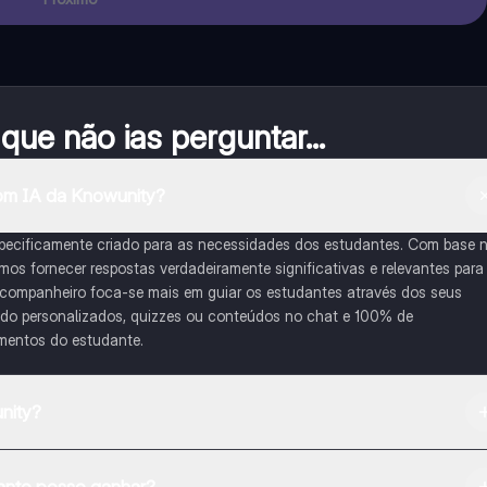
ue não ias perguntar...
om IA da Knowunity?
pecificamente criado para as necessidades dos estudantes. Com base 
s fornecer respostas verdadeiramente significativas e relevantes para
 companheiro foca-se mais em guiar os estudantes através dos seus
udo personalizados, quizzes ou conteúdos no chat e 100% de
imentos do estudante.
nity?
na Apple App Store.
nto posso ganhar?