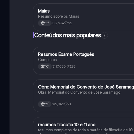
Maias
Português
Resumo sobre os Maias
3,634
92
11º
Conteúdos mais populares
9
Resumos Exame Português
Português
Completos
17,080
328
10º
Obra: Memorial do Convento de José Sarama
Português
Obra: Memorial do Convento de José Saramago
2,942
71
12º
resumos filosofia 10 e 11 ano
Filosofia
resumos completos de toda a matéria de filosofia de 10