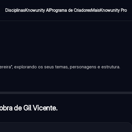
Disciplinas
Knowunity AI
Programa de Criadores
Mais
Knowunity Pro
reira", explorando os seus temas, personagens e estrutura.
deiro
 a sua mensagem?
—
Ironia
?
—
Gil Vicente
obra de Gil Vicente.