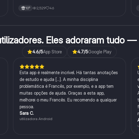
2,529
46
10º
tilizadores. Eles adoraram tudo —
4.6
/5
App Store
4.7
/5
Google Play
Esta app é realmente incrível. Há tantas anotações
de estudo e ajuda [...]. A minha disciplina
problemática é Francês, por exemplo, e a app tem
muitas opções de ajuda. Graças a esta app,
melhorei o meu Francês. Eu recomendo a qualquer
pessoa.
Sara C.
utilizadora Android