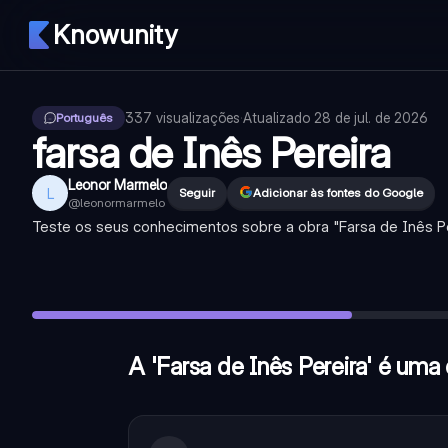
Knowunity
337
visualizações
·
Atualizado
28 de jul. de 2026
Português
farsa de Inês Pereira
Leonor Marmelo
L
Seguir
Adicionar às fontes do Google
@
leonormarmelo
Teste os seus conhecimentos sobre a obra "Farsa de Inês Pe
A 'Farsa de Inês Pereira' é uma obra de Gil Vicente.
—
Verda
Que recurso literário é empregado na obra para comunicar
Quem é amplamente considerado o pai do teatro português
A 'Farsa de Inês Pereira' é uma 