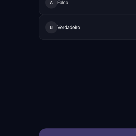
Falso
A
Verdadeiro
B