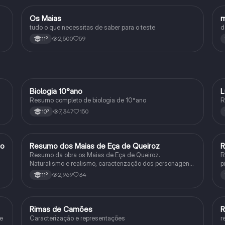
Os Maias
m
Português
tudo o que necessitas de saber para o teste
d
2,500
59
11º
Biologia 10°ano
L
Biologia
Resumo completo de biologia de 10°ano
R
7,347
150
10º
go
Resumo dos Maias de Eça de Queiroz
R
Português
Resumo da obra os Maias de Eça de Queiroz.
R
Naturalismo e realismo, caracterização dos personagens
p
e contexto histórico.
2,969
34
11º
Rimas de Camões
R
Português
 e
Caracterização e representações
r