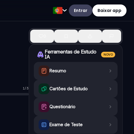
Entrar
Baixar app
0
Ferramentas de Estudo
NOVO
IA
Resumo
1
/
3
Cartões de Estudo
Questionário
Exame de Teste