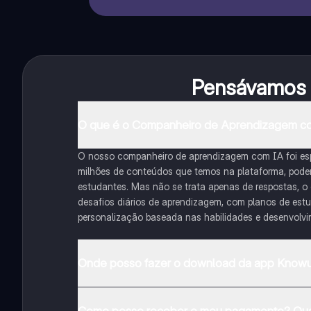
Pensávamos q
O que é o Companheiro de Aprendizagem c
O nosso companheiro de aprendizagem com IA foi es
milhões de conteúdos que temos na plataforma, podemo
estudantes. Mas não se trata apenas de respostas, o
desafios diários de aprendizagem, com planos de est
personalização baseada nas habilidades e desenvolv
Onde posso fazer o download da app Knowu
Pode descarregar a aplicação na Google Play Store e 
Como posso receber o meu pagamento? Qua