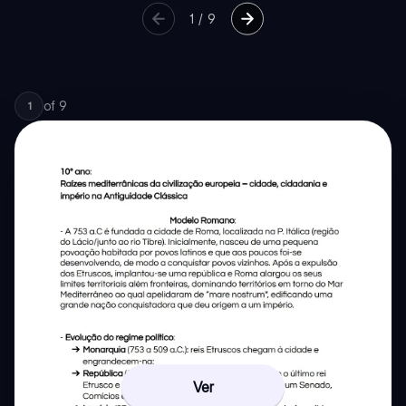
1
/
9
of
9
1
Ver