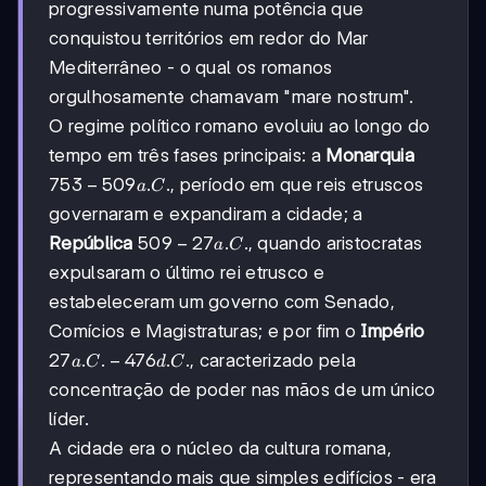
progressivamente numa potência que
conquistou territórios em redor do Mar
Mediterrâneo - o qual os romanos
orgulhosamente chamavam "mare nostrum".
O regime político romano evoluiu ao longo do
tempo em três fases principais: a
Monarquia
753-
753
−
509
.
.
, período em que reis etruscos
a
C
509
governaram e expandiram a cidade; a
a.C.
509
509
−
27
.
.
República
, quando aristocratas
a
C
-27
expulsaram o último rei etrusco e
a.C.
estabeleceram um governo com Senado,
Comícios e Magistraturas; e por fim o
Império
27
27
.
.
−
476
.
.
, caracterizado pela
a
C
d
C
a.C.-476
concentração de poder nas mãos de um único
d.C.
líder.
A cidade era o núcleo da cultura romana,
representando mais que simples edifícios - era