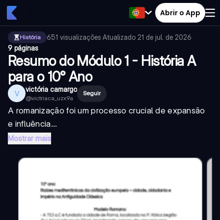
Abrir o App
651
visualizações
·
Atualizado
21 de jul. de 2026
·
História
9 páginas
Resumo do Módulo 1 - História A
para o 10° Ano
victória camargo
V
Seguir
@
victriaca_uzx9a
A romanização foi um processo crucial de expansão
e influência...
Mostrar mais