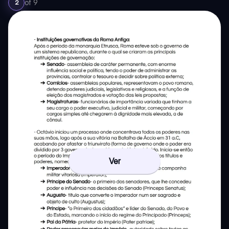
of
9
2
Ver