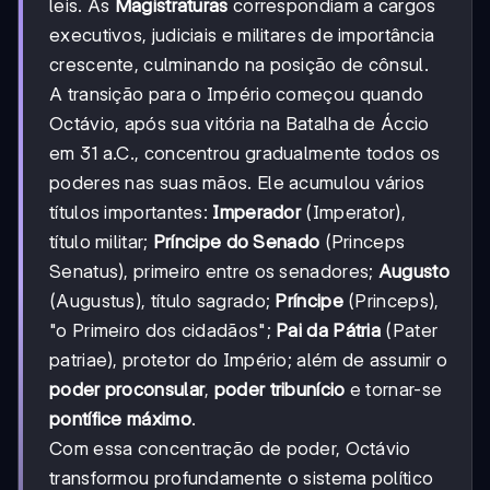
leis. As
Magistraturas
correspondiam a cargos
executivos, judiciais e militares de importância
crescente, culminando na posição de cônsul.
A transição para o Império começou quando
Octávio, após sua vitória na Batalha de Áccio
em 31 a.C., concentrou gradualmente todos os
poderes nas suas mãos. Ele acumulou vários
títulos importantes:
Imperador
(Imperator),
título militar;
Príncipe do Senado
(Princeps
Senatus), primeiro entre os senadores;
Augusto
(Augustus), título sagrado;
Príncipe
(Princeps),
"o Primeiro dos cidadãos";
Pai da Pátria
(Pater
patriae), protetor do Império; além de assumir o
poder proconsular
,
poder tribunício
e tornar-se
pontífice máximo
.
Com essa concentração de poder, Octávio
transformou profundamente o sistema político