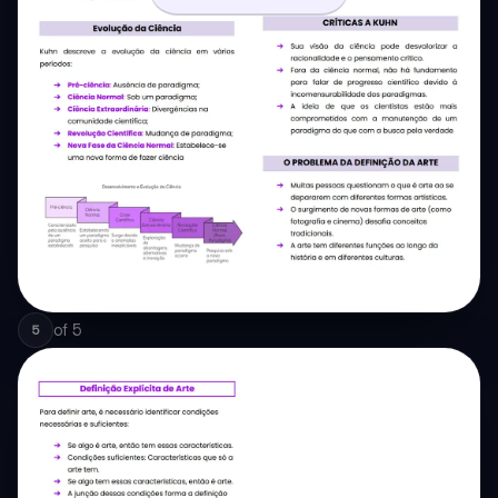
of
5
5