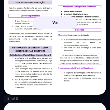
Ver
of
5
3