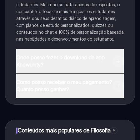
estudantes. Mas não se trata apenas de respostas, o
companheiro foca-se mais em guiar os estudantes
através dos seus desafios diários de aprendizagem,
com planos de estudo personalizados, quizzes ou
conteúdos no chat e 100% de personalização baseada
nas habilidades e desenvolvimentos do estudante.
Onde posso fazer o download da app
Knowunity?
Pode descarregar a aplicação na Google Play Store e
Como posso receber o meu pagamento?
na Apple App Store.
Quanto posso ganhar?
Sim, tem acesso gratuito ao conteúdo da aplicação e
ao nosso companheiro de IA. Para desbloquear
determinadas funcionalidades da aplicação, pode
adquirir o Knowunity Pro.
Conteúdos mais populares de Filosofia
9