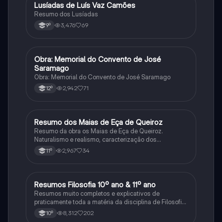
Lusíadas de Luís Vaz Camões
Português
Resumo dos Lusíadas
3,476
69
9º
Obra: Memorial do Convento de José
Português
Saramago
Obra: Memorial do Convento de José Saramago
2,942
71
12º
Resumo dos Maias de Eça de Queiroz
Português
Resumo da obra os Maias de Eça de Queiroz.
Naturalismo e realismo, caracterização dos
personagens e contexto histórico.
2,967
34
11º
Resumos Filosofia 10º ano & 11º ano
Filosofia
Resumos muito completos e explicativos de
praticamente toda a matéria da disciplina de Filosofia
no ensino secundário em Portugal @mariiarafael
8,312
202
10º