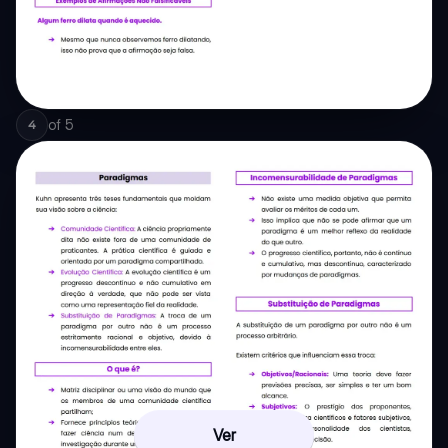
of
5
4
Ver