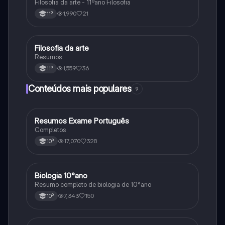
Filosofia da arte - 11ºano Filosofia
1,990
21
11º
Filosofia da arte
Filosofia
Resumos
1,559
36
11º
Conteúdos mais populares
9
Resumos Exame Português
Português
Completos
17,070
328
10º
Biologia 10°ano
Biologia
Resumo completo de biologia de 10°ano
7,343
150
10º