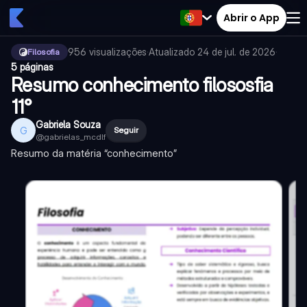
Abrir o App
956
visualizações
·
Atualizado
24 de jul. de 2026
·
Filosofia
5 páginas
Resumo conhecimento filososfia
11°
Gabriela Souza
G
Seguir
@
gabrielas_mcdlf
Resumo da matéria “conhecimento”