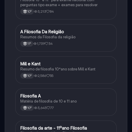
perguntas tipo exame + exames para resolver
3,213
84
10º
A Filosofia Da Religião
Filosofia
Resumos da Filosofia da religião
1,739
34
11º
Mill e Kant
Filosofia
Resumo de filosofia 10°ano sobre Mill e Kant
2,586
55
10º
Filosofia A
Filosofia
Matéria de filosofia de 10 e 11 ano
3,645
77
10º
Filosofia da arte - 11ºano Filosofia
Filosofia