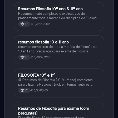
Resumos Filosofia 10º ano & 11º ano
Filosofia
Resumos muito completos e explicativos de
praticamente toda a matéria da disciplina de Filosofia
no ensino secundário em Portugal @mariiarafael
8,312
202
10º
resumos filosofia 10 e 11 ano
Filosofia
resumos completos de toda a matéria de filosofia de
10 e 11 ano. preparação para exame de filosofia
6,380
127
10º
FILOSOFIA 10º e 11º
Filosofia
📘 Resumos de Filosofia (10.º/11.º ano) completos
para o Exame Nacional. Incluem temas, autores,
definições e comparações. Simples, organizados e
3,567
65
10º
prontos a usar! 📩 Envia mensagem e estuda com
confiança!
Resumos de Filosofia para exame (com
Filosofia
perguntas)
Filosofia 10° e 11.º para exame nacional com