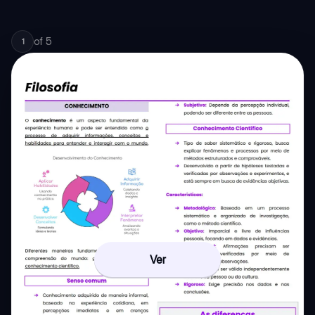
of
5
1
Ver