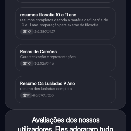
resumos filosofia 10 e 11 ano
Filosofia
resumos completos de toda a matéria de filosofia de
10 e 11 ano. preparação para exame de filosofia
6,380
127
10º
Rimas de Camões
Português
Caracterização e representações
2,526
46
10º
Resumo Os Lusíadas 9 Ano
Português
resumo dos lusíadas completo
5,870
250
9º
Avaliações dos nossos
utilizadores. Eles adoraram tudo