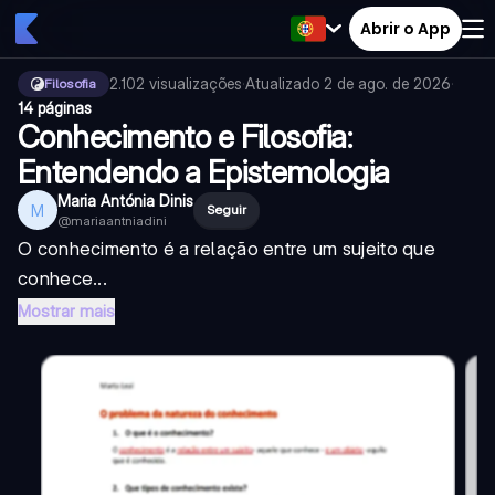
Abrir o App
2.102
visualizações
·
Atualizado
2 de ago. de 2026
·
Filosofia
14 páginas
Conhecimento e Filosofia:
Entendendo a Epistemologia
Maria Antónia Dinis
M
Seguir
@
mariaantniadini
O conhecimento é a relação entre um sujeito que
conhece...
Mostrar mais