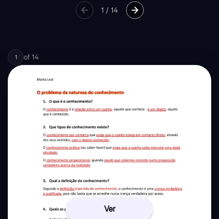
1
/
14
of
14
1
Ver